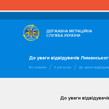
ДЕРЖАВНА МІГРАЦІЙНА
СЛУЖБА УКРАЇНИ
До уваги відвідувачів Лиманськог
Всі новини
У регіонах
До уваги відвідув
До уваги відвідувач