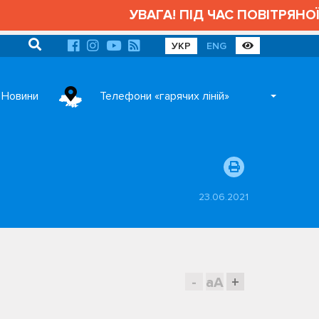
УВАГА! ПІД ЧАС ПОВІТРЯНОЇ 
УКР
ENG
Новини
Телефони «гарячих ліній»
23.06.2021
-
aA
+