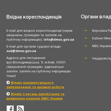
Органи вла
Вхідна кореспонденція
E-mail для вхідної кореспонденції (окрім
Верховна Ра
звернень громадян та запитів на
Кабінет Міні
публічну інформацію):
info
dmsu.gov.ua
МВС Україн
E-mail для органів судової влади:
sud
dmsu.gov.ua
Адреса для листування:
Нацдержслу
вул.Володимирська, 9, м.Київ, 01001
(звернення громадян, адвокатські
запити, запити на публічну інформацію
тощо)
Відділ документального
забезпечення та архівної роботи
Відділ з питань запобігання та
виявлення корупції ДМС України