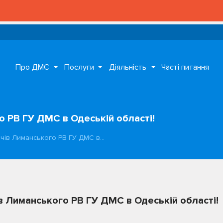
Про ДМС
Послуги
Діяльність
Часті питання
о РВ ГУ ДМС в Одеській області!
ачів Лиманського РВ ГУ ДМС в…
ів Лиманського РВ ГУ ДМС в Одеській області!