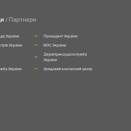
ди
Партнери
да України
Президент України
стрів України
МЗС України
и
Держприкордонслужба
України
жба України
Урядовий контактний центр