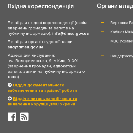
Органи вла
Вхідна кореспонденція
E-mail для вхідної кореспонденції (окрім
Верховна Ра
звернень громадян та запитів на
Кабінет Міні
публічну інформацію):
info
dmsu.gov.ua
МВС Україн
E-mail для органів судової влади:
sud
dmsu.gov.ua
Адреса для листування:
Нацдержслу
вул.Володимирська, 9, м.Київ, 01001
(звернення громадян, адвокатські
запити, запити на публічну інформацію
тощо)
Відділ документального
забезпечення та архівної роботи
Відділ з питань запобігання та
виявлення корупції ДМС України