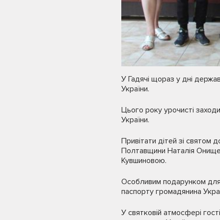
У Гадячі щораз у дні держ
України.
Цього року урочисті заходи
України.
Привітати дітей зі святом д
Полтавщини Наталія Онищен
Кувшиновою.
Особливим подарунком для 
паспорту громадянина Украї
У святковій атмосфері гост