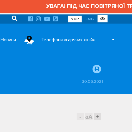
УВАГА! ПІД ЧАС ПОВІТРЯНОЇ ТРИВОГ
УКР
ENG
Новини
Телефони «гарячих ліній»
30.06.2021
-
aA
+