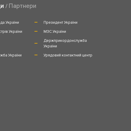
ди
Партнери
да України
Президент України
стрів України
МЗС України
и
Держприкордонслужба
України
жба України
Урядовий контактний центр