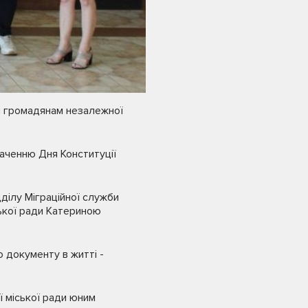
м громадянам незалежної
наченню Дня Конституції
дділу Міграційної служби
ької ради Катериною
 документу в житті -
ї міської ради юним