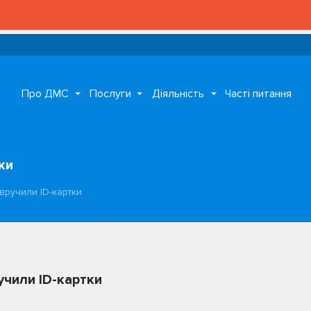
Про ДМС
Послуги
Діяльність
Часті питання
ки
 вручили ID-картки
учили ID-картки