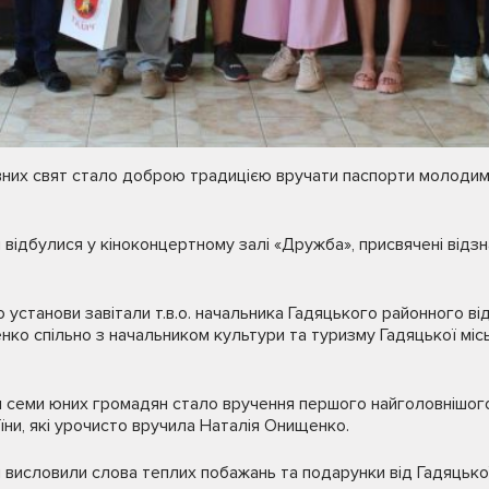
авних свят стало доброю традицією вручати паспорти молоди
 відбулися у кіноконцертному залі «Дружба», присвячені відз
о установи завітали т.в.о. начальника Гадяцького районного ві
ко спільно з начальником культури та туризму Гадяцької міс
семи юних громадян стало вручення першого найголовнішого
ни, які урочисто вручила Наталія Онищенко.
і висловили слова теплих побажань та подарунки від Гадяцько