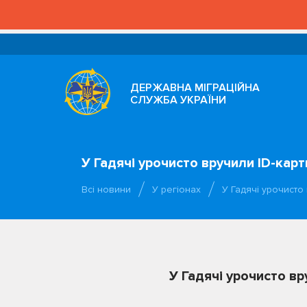
ДЕРЖАВНА МІГРАЦІЙНА
СЛУЖБА УКРАЇНИ
У Гадячі урочисто вручили ID-карт
Всі новини
У регіонах
У Гадячі урочисто
У Гадячі урочисто вр