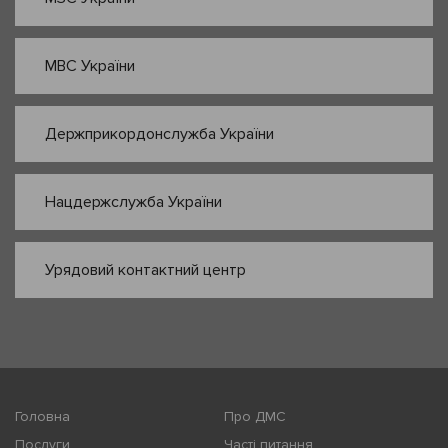
МВС України
Держприкордонслужба України
Нацдержслужба України
Урядовий контактний центр
Головна
Про ДМС
Послуги
Часті питання