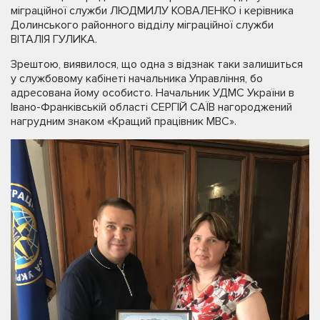
міграційної служби ЛЮДМИЛУ КОВАЛЕНКО і керівника
Долинського районного відділу міграційної служби
ВІТАЛІЯ ГУЛИКА.
Зрештою, виявилося, що одна з відзнак таки залишиться
у службовому кабінеті начальника Управління, бо
адресована йому особисто. Начальник УДМС України в
Івано-Франківській області СЕРГІЙ САЇВ нагороджений
нагрудним знаком «Кращий працівник МВС».