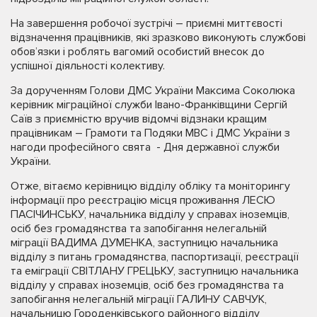
На завершення робочої зустрічі – приємні миттєвості
відзначення працівників, які зразково виконують службові
обов’язки і роблять вагомий особистий внесок до
успішної діяльності колективу.
За дорученням Голови ДМС України Максима Соколюка
керівник міграційної служби Івано-Франківщини Сергій
Саїв з приємністю вручив відомчі відзнаки кращим
працівникам – Грамоти та Подяки МВС і ДМС України з
нагоди професійного свята - Дня державної служби
України.
Отже, вітаємо керівницю відділу обліку та моніторингу
інформації про реєстрацію місця проживання ЛЕСЮ
ПАСІЧИНСЬКУ, начальника відділу у справах іноземців,
осіб без громадянства та запобігання нелегальній
міграції ВАДИМА ДУМЕНКА, заступницю начальника
відділу з питань громадянства, паспортизації, реєстрації
та еміграції СВІТЛАНУ ГРЕЦЬКУ, заступницю начальника
відділу у справах іноземців, осіб без громадянства та
запобігання нелегальній міграції ГАЛИНУ САВЧУК,
начальницю Городенківського районного відділу