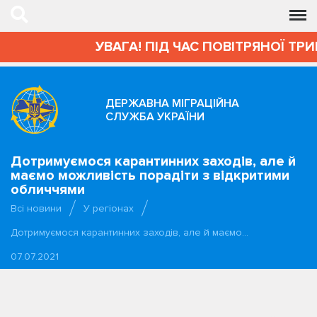
УВАГА! ПІД ЧАС ПОВІТРЯНОЇ ТРИВ
ДЕРЖАВНА МІГРАЦІЙНА
СЛУЖБА УКРАЇНИ
Дотримуємося карантинних заходів, але й
маємо можливість порадіти з відкритими
обличчями
Всі новини
У регіонах
Дотримуємося карантинних заходів, але й маємо…
07.07.2021