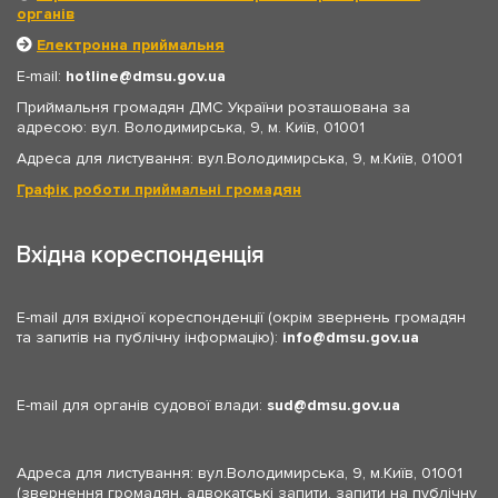
органів
Електронна приймальня
E-mail:
hotline
dmsu.gov.ua
Приймальня громадян ДМС України розташована за
адресою: вул. Володимирська, 9, м. Київ, 01001
Адреса для листування: вул.Володимирська, 9, м.Київ, 01001
Графік роботи приймальні громадян
Вхідна кореспонденція
E-mail для вхідної кореспонденції (окрім звернень громадян
та запитів на публічну інформацію):
info
dmsu.gov.ua
E-mail для органів судової влади:
sud
dmsu.gov.ua
Адреса для листування: вул.Володимирська, 9, м.Київ, 01001
(звернення громадян, адвокатські запити, запити на публічну