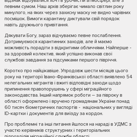
відзнак відбувалися хоч і в урочистій атмосфері, але з
певним сумом. Наш архів зберігає чимало світлин року
минулого, на яких через захисну маску не видно чарівних
посмішок. Вимоги карантину диктували свій порядок
навіть дружнього привітання.
Дякувати Богу, зараз відчуваємо певне послаблення.
Дотримуємося карантинних заходів, але й маємо
можливість порадіти з відкритими обличчями. Найперше -
за здоровий колектив, який успішно виконав свої
службові завдання за підсумками першого півріччя.
Коротко про найцікавіше. Упродовж шести місяців цього
року на території Івано-Франківської області виявлено 54
нелегальних мігрантів і вжиті відповідні заходи щодо
припинення правопорушень у сфері міграційного
законодавства. Інший напрямок роботи – за півроку в
області оформлено і вручено громадянам України понад
60 тисяч біометричних паспортів - національних у вигляді
ID-картки і документів для виїзду за кордон.
Про проблемні та інші питання йшлося на нараді в УДМС з
участю керівників структурних і територіальних
підрозділів міграційної служби області.