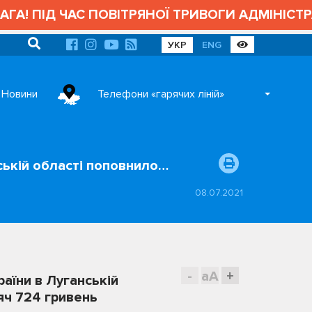
! ПІД ЧАС ПОВІТРЯНОЇ ТРИВОГИ АДМІНІСТРАТ
УКР
ENG
Новини
Телефони «гарячих ліній»
нській області поповнило…
08.07.2021
-
aA
+
раїни в Луганській
яч 724 гривень