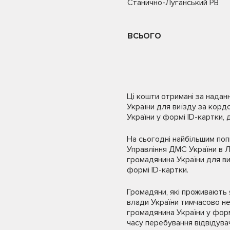
Станично-Луганський РВ
ВСЬОГО
Ці кошти отримані за надан
України для виїзду за кор
України у формі ID-картки, 
На сьогодні найбільшим поп
Управління ДМС України в Л
громадянина України для ви
формі ID-картки.
Громадяни, які проживають я
влади України тимчасово н
громадянина України у формі
часу перебування відвідува