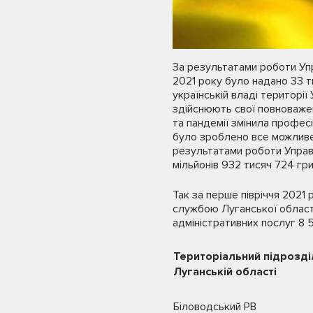
За результатами роботи Упр
2021 року було надано 33 т
українській владі території
здійснюють свої повноважен
та пандемії змінила професі
було зроблено все можливе 
результатами роботи Управл
мільйонів 932 тисяч 724 гри
Так за перше півріччя 2021
службою Луганської області
адміністративних послуг 8 5
Територіальний підрозді
Луганській області
Біловодський РВ