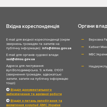
Органи вла
Вхідна кореспонденція
E-mail для вхідної кореспонденції (окрім
Верховна Ра
звернень громадян та запитів на
Кабінет Міні
публічну інформацію):
info
dmsu.gov.ua
МВС Україн
E-mail для органів судової влади:
sud
dmsu.gov.ua
Адреса для листування:
Нацдержслу
вул.Володимирська, 9, м.Київ, 01001
(звернення громадян, адвокатські
запити, запити на публічну інформацію
тощо)
Відділ документального
забезпечення та архівної роботи
Відділ з питань запобігання та
виявлення корупції ДМС України