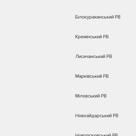
Білокуракинський РВ
Кремінський РВ
Лисичанський РВ
Марківський РВ
Міловський РВ
Новоайдарський РВ
Новопсковський РВ