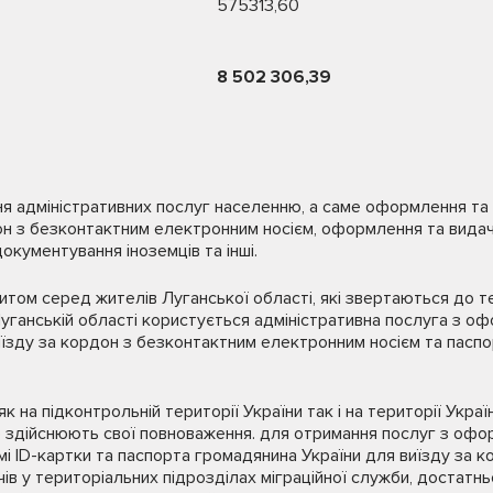
575313,60
8 502 306,39
ня адміністративних послуг населенню, а саме оформлення та
дон з безконтактним електронним носієм, оформлення та вида
документування іноземців та інші.
итом серед жителів Луганської області, які звертаються до т
уганській області користується адміністративна послуга з о
їзду за кордон з безконтактним електронним носієм та паспо
к на підконтрольній території України так і на території Укра
е здійснюють свої повноваження. для отримання послуг з оф
 ID-картки та паспорта громадянина України для виїзду за кор
чів у територіальних підрозділах міграційної служби, достатн