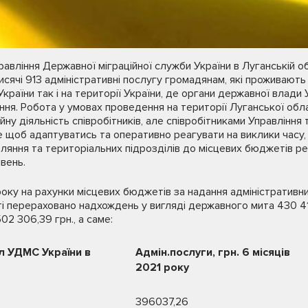
авління Державної міграційної служби України в Луганській о
исячі 913 адміністративні послугу громадянам, які проживають 
 України так і на території України, де органи державної влади
ня. Робота у умовах проведення на території Луганської обла
йну діяльність співробітників, але співробітниками Управління 
щоб адаптуватись та оперативно реагувати на виклики часу, 
яння та територіальних підрозділів до місцевих бюджетів ре
вень.
 року на рахунки місцевих бюджетів за надання адміністративн
 перераховано надхождень у вигляді державного мита 430 418
02 306,39 грн., а саме:
л УДМС України в
Адмін.послуги, грн. 6 місяців
2021 року
396037,26