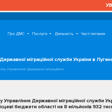
УВАГА
Про ДМС
Послуги
Діяльність
Часті питання
я Державної міграційної служби України в Луга
 року Управління Державної міграційної…
ку Управління Державної міграційної служби Ук
ісцеві бюджети області на 8 мільйонів 932 тис