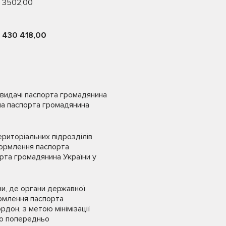
3502,00
430 418,00
 видачі паспорта громадянина
ча паспорта громадянина
ериторіальних підрозділів
формлення паспорта
рта громадянина України у
їни, де органи державної
ормлення паспорта
дон, з метою мінімізації
ьо попередньо