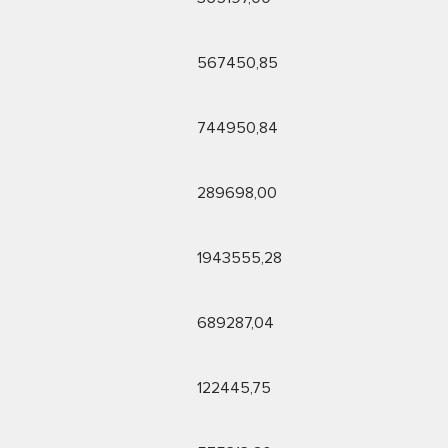
567450,85
744950,84
289698,00
1943555,28
689287,04
122445,75