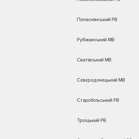
Попаснянський РВ
Рубіжанський МВ
Сватівський МВ
Сєвєродонецький МВ
Старобільський РВ
Троїцький РВ