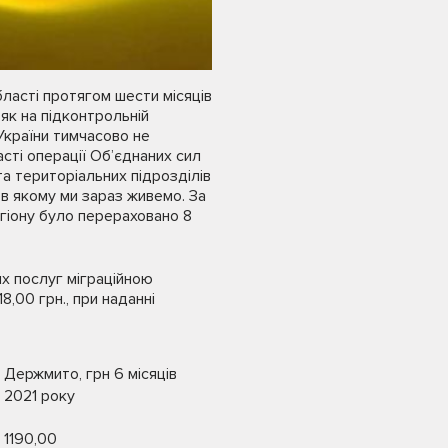
бласті протягом шести місяців
як на підконтрольній
 України тимчасово не
сті операції Об’єднаних сил
та територіальних підрозділів
в якому ми зараз живемо. За
гіону було перераховано 8
их послуг міграційною
,00 грн., при наданні
Держмито, грн 6 місяців
2021 року
1190,00