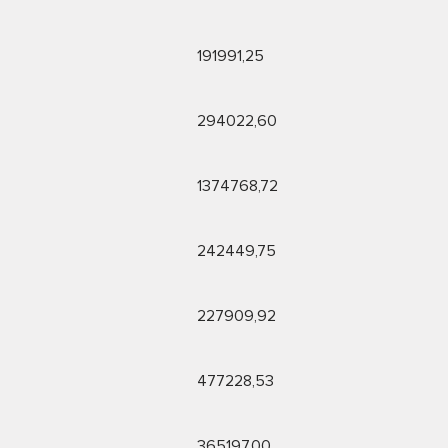
191991,25
294022,60
1374768,72
242449,75
227909,92
477228,53
365197,00