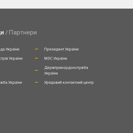
ди
Партнери
да України
Президент України
стрів України
МЗС України
и
Держприкордонслужба
України
жба України
Урядовий контактний центр