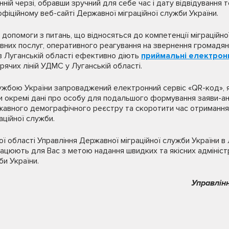
ній черзі, обравши зручний для себе час і дату відвідування т
офіційному веб-сайті Державної міграційної служби України.
 допомоги з питань, що відносяться до компетенції міграційно
ивних послуг, оперативного реагування на звернення громадян
 в Луганській області ефективно діють
приймальні електрон
рячих ліній УДМС у Луганській області.
жбою України запроваджений електронний сервіс «QR-код», я
и окремі дані про особу для подальшого формування заяви-а
жавного демографічного реєстру та скоротити час отримання 
аційної служби.
ї області Управління Державної міграційної служби України в 
рацюють для Вас з метою надання швидких та якісних адміністр
би України.
Управлін