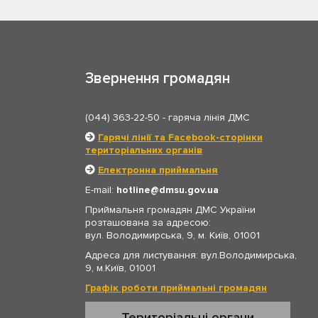
Звернення громадян
(044) 363-22-50
- гаряча лінія ДМС
Гарячі лінії та Facebook-сторінки
територіальних органів
Електронна приймальня
E-mail:
hotline
dmsu.gov.ua
Приймальня громадян ДМС України
розташована за адресою:
вул. Володимирська, 9, м. Київ, 01001
Адреса для листування: вул.Володимирська,
9, м.Київ, 01001
Графік роботи приймальні громадян
Територіальні органи