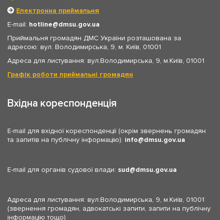
Електронна приймальня
E-mail:
hotline
dmsu.gov.ua
Приймальня громадян ДМС України розташована за
адресою: вул. Володимирська, 9, м. Київ, 01001
Адреса для листування: вул.Володимирська, 9, м.Київ, 01001
Графік роботи приймальні громадян
Вхідна кореспонденція
E-mail для вхідної кореспонденції (окрім звернень громадян
та запитів на публічну інформацію):
info
dmsu.gov.ua
E-mail для органів судової влади:
sud
dmsu.gov.ua
Адреса для листування: вул.Володимирська, 9, м.Київ, 01001
(звернення громадян, адвокатські запити, запити на публічну
інформацію тощо)