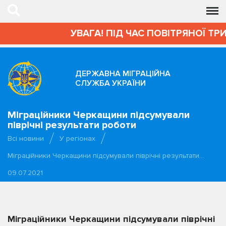
УВАГА! ПІД ЧАС ПОВІТРЯНОЇ ТРИВ
ДЕРЖАВНА МІГРАЦІЙНА
СЛУЖБА УКРАЇНИ
Міграційники Черкащини підсумували
піврічні результати роботи
Всі новини
У регіонах
Міграційники Черкащини підсумували піврічні результати…
09.07.2021
Міграційники Черкащини підсумували піврічні