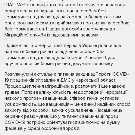
ШАПРАН зазначив, що протягом І півріччя розпочалося
оформлення та видача посвідчень особам без
громадянства для виїзду за кордон із безконтактним
електронним носієм та прийом заяв про визнання особою
без громадянства. Наразі дві особи звернулися до
Міграційної служби із відповідними заявами.
Прикметно, що Черкащина перша в Україні розпочала
надавати біометричні посвідчення особам без
громадянства для виїзду за кордон. 7 червня було
вручено перший біометричний документ власнику.
Розглянули й актуальне питання вакцинації проти COVID-
19 працівників Управління ДМС у Черкаській області.
Процес щеплення міграційників, розпочатий ще навесні,
триває. Попри велику кількість недостовірної інформації
навколо програми вакцинації, співробітники установи
усвідомлюють, що вакцинація ‒ це єдиний надійний спосіб
захисту від хвороби і важких ускладнень. Насамкінець,
керівник резюмував, що у питаннях вакцинації проти
COVID-19 потрібно орієнтуватися виключно на думку
фахівців у сфері охорони здоров’я.