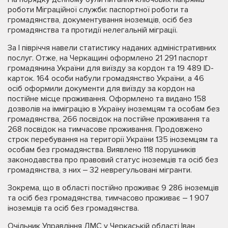
роботи Міграційної служби: паспортної роботи та
громадянства, документування іноземців, осіб без
громадянства та протидії нелегальній міграції.
За І півріччя навели статистику наданих адміністративних
послуг. Отже, на Черкащині оформлено 21 291 паспорт
громадянина України для виїзду за кордон та 19 489 ІD-
карток. 164 особи набули громадянство України, а 46
осіб оформили документи для виїзду за кордон на
постійне місце проживання. Оформлено та видано 158
дозволів на імміграцію в Україну іноземцям та особам без
громадянства, 266 посвідок на постійне проживання та
268 посвідок на тимчасове проживання. Продовжено
строк перебування на території України 135 іноземцям та
особам без громадянства. Виявлено 118 порушників
законодавства про правовий статус іноземців та осіб без
громадянства, з них ‒ 32 неврегульовані мігранти.
Зокрема, що в області постійно проживає 9 286 іноземців
та осіб без громадянства, тимчасово проживає – 1 907
іноземців та осіб без громадянства.
Очільник Управління ДМС у Черкаській області Іван