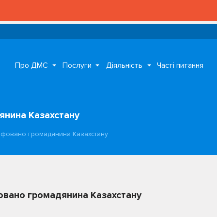
Про ДМС
Послуги
Діяльність
Часті питання
янина Казахстану
афовано громадянина Казахстану
овано громадянина Казахстану