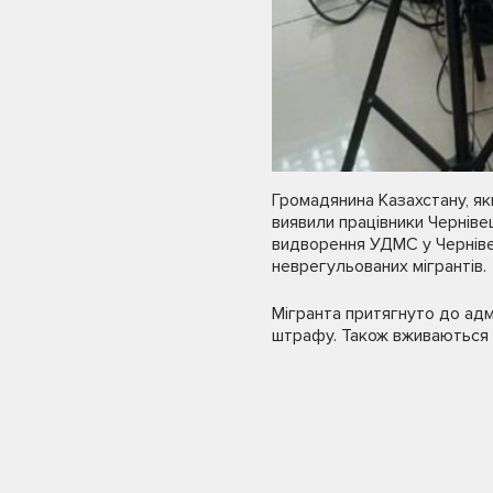
Громадянина Казахстану, яки
виявили працівники Чернівець
видворення УДМС у Чернівец
неврегульованих мігрантів.
Мігранта притягнуто до адмі
штрафу. Також вживаються з