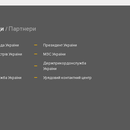
ди
Партнери
да України
Президент України
стрів України
МЗС України
и
Держприкордонслужба
України
жба України
Урядовий контактний центр