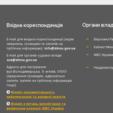
Органи вла
Вхідна кореспонденція
E-mail для вхідної кореспонденції (окрім
Верховна Ра
звернень громадян та запитів на
Кабінет Міні
публічну інформацію):
info
dmsu.gov.ua
МВС Україн
E-mail для органів судової влади:
sud
dmsu.gov.ua
Адреса для листування:
Нацдержслу
вул.Володимирська, 9, м.Київ, 01001
(звернення громадян, адвокатські
запити, запити на публічну інформацію
тощо)
Відділ документального
забезпечення та архівної роботи
Відділ з питань запобігання та
виявлення корупції ДМС України