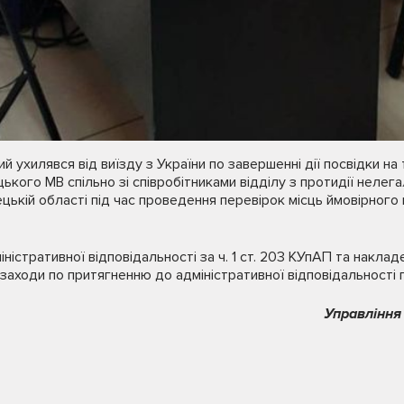
й ухилявся від виїзду з України по завершенні дії посвідки н
кого МВ спільно зі співробітниками відділу з протидії нелегаль
ькій області під час проведення перевірок місць ймовірного
ністративної відповідальності за ч. 1 ст. 203 КУпАП та наклад
аходи по притягненню до адміністративної відповідальності 
Управління