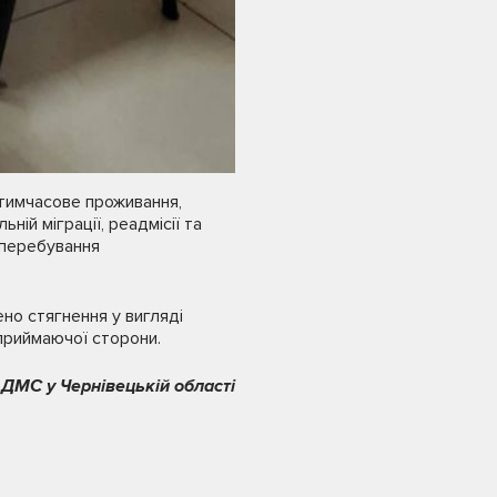
а тимчасове проживання,
ній міграції, реадмісії та
 перебування
ено стягнення у вигляді
приймаючої сторони.
 ДМС у Чернівецькій області