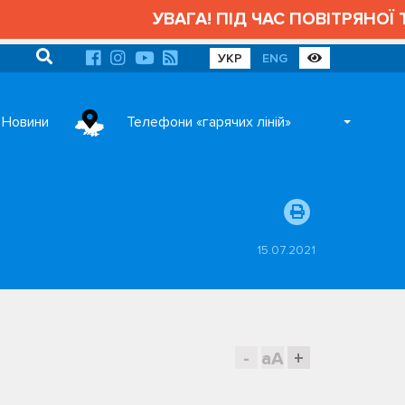
УВАГА! ПІД ЧАС ПОВІТРЯНОЇ ТР
УКР
ENG
Новини
Телефони «гарячих ліній»
15.07.2021
-
aA
+