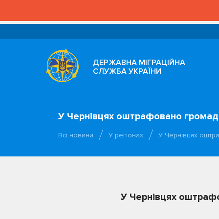
ДЕРЖАВНА МІГРАЦІЙНА
СЛУЖБА УКРАЇНИ
У Чернівцях оштрафовано громад
Всі новини
У регіонах
У Чернівцях оштр
У Чернівцях оштраф