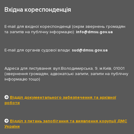
Вхідна кореспонденція
E-mail для вхідної кореспонденції (окрім звернень громадян
та запитів на публічну інформацію):
info
dmsu.gov.ua
E-mail для органів судової влади:
sud
dmsu.gov.ua
Адреса для листування: вул.Володимирська, 9, м.Київ, 01001
(звернення громадян, адвокатські запити, запити на публічну
інформацію тощо)
Відділ документального забезпечення та архівної
роботи
Відділ з питань запобігання та виявлення корупції ДМС
України