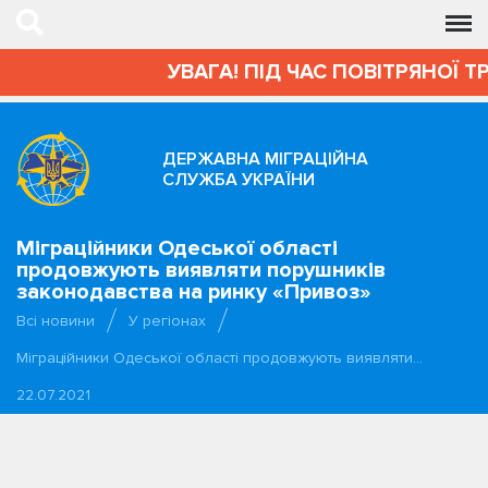
УВАГА! ПІД ЧАС ПОВІТРЯНОЇ Т
ДЕРЖАВНА МІГРАЦІЙНА
СЛУЖБА УКРАЇНИ
Міграційники Одеської області
продовжують виявляти порушників
законодавства на ринку «Привоз»
Всі новини
У регіонах
Міграційники Одеської області продовжують виявляти…
22.07.2021