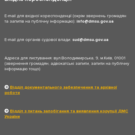
E-mail для вхідної кореспонденції (окрім звернень громадян
та запитів на публічну інформацію):
info
dmsu.gov.ua
E-mail для органів судової влади:
sud
dmsu.gov.ua
Адреса для листування: вул.Володимирська, 9, м.Київ, 01001
(звернення громадян, адвокатські запити, запити на публічну
інформацію тощо)
Відділ документального забезпечення та архівної
роботи
Відділ з питань запобігання та виявлення корупції ДМС
України