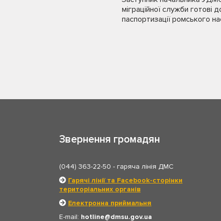
міграційної служби готові д
паспортизації ромського н
Звернення громадян
(044) 363-22-50
- гаряча лінія ДМС
Гарячі лінії та Facebook-сторінки
територіальних органів
Електронна приймальня
E-mail:
hotline
dmsu.gov.ua