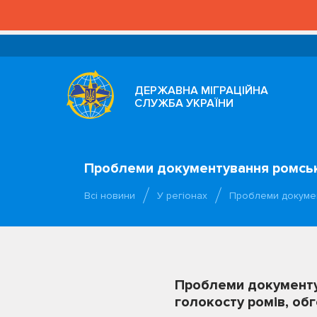
ДЕРЖАВНА МІГРАЦІЙНА
СЛУЖБА УКРАЇНИ
Проблеми документування ромсько
Всі новини
У регіонах
Проблеми докумен
Проблеми документу
голокосту ромів, об