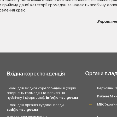
о прийому даної категорії громадян та надають всебічну допом
аселення краю.
Управлінн
Органи вла
Вхідна кореспонденція
E-mail для вхідної кореспонденції (окрім
Верховна Ра
звернень громадян та запитів на
Кабінет Міні
публічну інформацію):
info
dmsu.gov.ua
МВС Україн
E-mail для органів судової влади:
sud
dmsu.gov.ua
Адреса для листування: