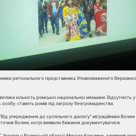
тримки регіонального представника Уповноваженого Верховної
елика кількість ромської національної меншини. Відсутність у 
 особу, ставить ромів під загрозу безгромадянства.
"Від упередження до суспільного діалогу" міграційники Волині
уточків Волині, котрі виявили бажання документуватися.
України у Волинській області Микола Консевич, запевнив прису