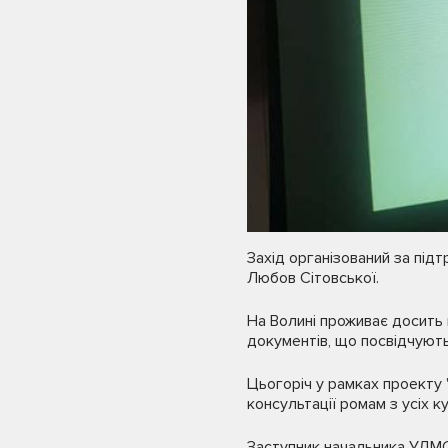
Захід організований за під
Любов Сітовської.
На Волині проживає досить в
документів, що посвідчують
Цьогоріч у рамках проекту 
консультації ромам з усіх к
Заступник начальника УДМС 