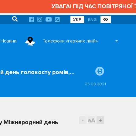
УВАГА! ПІД ЧАС ПОВІТРЯНОЇ Т
УКР
ENG
Новини
Телефони «гарячих ліній»
й день голокосту ромів,…
05.08.2021
-
aA
+
 у Міжнародний день