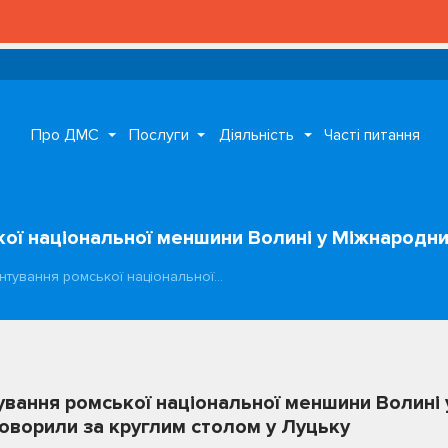
Про ДМС
Послуги
Діяльність
Часті питання
ї національної меншини Волині у Міжнародни
тування ромської національної…
вання ромської національної меншини Волині
говорили за круглим столом у Луцьку