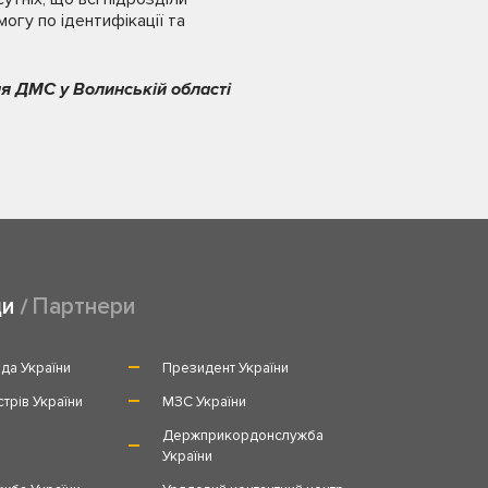
огу по ідентифікації та
я ДМС у Волинській області
ди
Партнери
да України
Президент України
стрів України
МЗС України
и
Держприкордонслужба
України