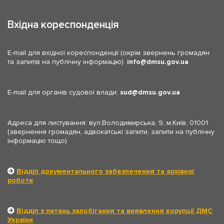
Вхідна кореспонденція
E-mail для вхідної кореспонденції (окрім звернень громадян
та запитів на публічну інформацію):
info
dmsu.gov.ua
E-mail для органів судової влади:
sud
dmsu.gov.ua
Адреса для листування: вул.Володимирська, 9, м.Київ, 01001
(звернення громадян, адвокатські запити, запити на публічну
інформацію тощо)
Відділ документального забезпечення та архівної
роботи
Відділ з питань запобігання та виявлення корупції ДМС
України