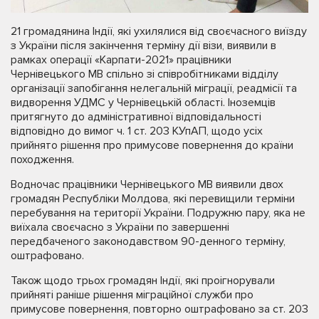
21 громадянина Індії, які ухилялися від своєчасного виїзду
з України після закінчення терміну дії візи, виявили в
рамках операції «Карпати-2021» працівники
Чернівецького МВ спільно зі співробітниками відділу
організації запобігання нелегальній міграції, реадмісії та
видворення УДМС у Чернівецькій області. Іноземців
притягнуто до адміністративної відповідальності
відповідно до вимог ч. 1 ст. 203 КУпАП, щодо усіх
прийнято рішення про примусове повернення до країни
походження.
Водночас працівники Чернівецького МВ виявили двох
громадян Республіки Молдова, які перевищили терміни
перебування на території України. Подружню пару, яка не
виїхала своєчасно з України по завершенні
передбаченого законодавством 90-денного терміну,
оштрафовано.
Також щодо трьох громадян Індії, які проігнорували
прийняті раніше рішення міграційної служби про
примусове повернення, повторно оштрафовано за ст. 203