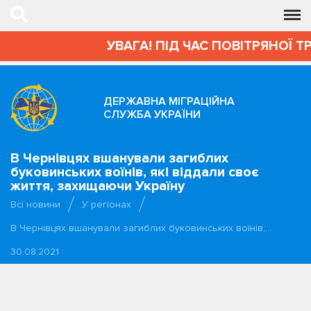
УВАГА! ПІД ЧАС ПОВІТРЯНОЇ Т
ДЕРЖАВНА МІГРАЦІЙНА
СЛУЖБА УКРАЇНИ
В Чернівцях вшанували загиблих
буковинських воїнів, які віддали своє
життя, захищаючи Україну
Всі новини
У регіонах
В Чернівцях вшанували загиблих буковинських воїнів,…
30.08.2021