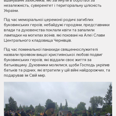
вшануванні захисників, які загинули в боротьбі за
незалежність, суверенітет і територіальну цілісність
України.
Під час меморіальної церемонії родичі загиблих
буковинських героїв, небайдужі городяни, представники
влади та духовенства поклали квіти та запалили
лампадки на могилах воїнів, які поховані на Алеї Слави
Центрального кладовища Чернівців.
Під час поминальної панахиди священнослужителі
назвали проявом вищої християнської любові подвиг
буковинських героїв, які віддали своє життя за
батьківщину. Духовники молилися, щоби Господь укріпив
батьків та рідних, які втратили у цій війні найдорожчих, та
подарував їм Свій мир.