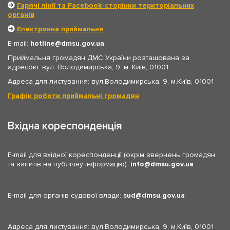
Гарячі лінії та Facebook-сторінки територіальних
органів
Електронна приймальня
E-mail:
hotline
dmsu.gov.ua
Приймальня громадян ДМС України розташована за
адресою: вул. Володимирська, 9, м. Київ, 01001
Адреса для листування: вул.Володимирська, 9, м.Київ, 01001
Графік роботи приймальні громадян
Вхідна кореспонденція
E-mail для вхідної кореспонденції (окрім звернень громадян
та запитів на публічну інформацію):
info
dmsu.gov.ua
E-mail для органів судової влади:
sud
dmsu.gov.ua
Адреса для листування: вул.Володимирська, 9, м.Київ, 01001