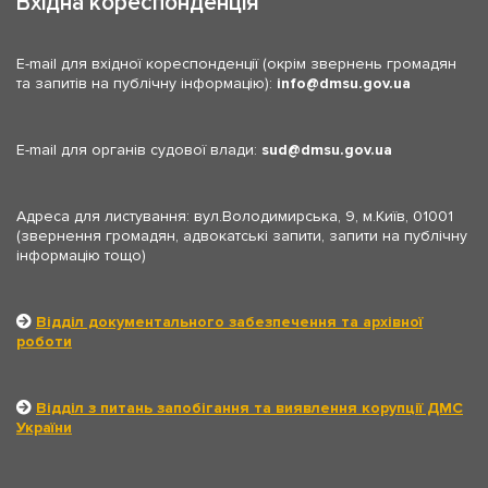
Вхідна кореспонденція
E-mail для вхідної кореспонденції (окрім звернень громадян
та запитів на публічну інформацію):
info
dmsu.gov.ua
E-mail для органів судової влади:
sud
dmsu.gov.ua
Адреса для листування: вул.Володимирська, 9, м.Київ, 01001
(звернення громадян, адвокатські запити, запити на публічну
інформацію тощо)
Відділ документального забезпечення та архівної
роботи
Відділ з питань запобігання та виявлення корупції ДМС
України