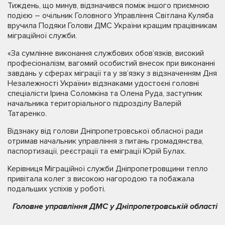
Тиждень, що минув, відзначився поміж іншого приємною
подією – очільник Головного Управління Світлана Куляба
вручила Подяки Голови ДМС України кращим працівникам
міграційної служби.
«За сумлінне виконання службових обов’язків, високий
професіоналізм, вагомий особистий внесок при виконанні
завдань у сферах міграції та у зв’язку з відзначенням Дня
Незалежності України» відзнаками удостоєні головні
спеціалісти Ірина Соломкіна та Олена Руда, заступник
начальника територіального підрозділу Валерій
Татаренко.
Відзнаку від голови Дніпропетровської обласної ради
отримав начальник управління з питань громадянства,
паспортизації, реєстрації та еміграції Юрій Булах.
Керівниця Міграційної служби Дніпропетровщини тепло
привітала колег з високою нагородою та побажала
подальших успіхів у роботі.
Головне управління ДМС у Дніпропетровській області