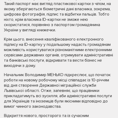
Такий паспорт має вигляд пластикової картки з чіпом, на
якому зберігаються біометричні дані власника, зокрема,
цифрова фотографія, підпис та відбитки пальців. Тобто
ніхто, крім власника ID-картки не зможе нею
скористатися, порівняно з паспортом громадянина
України у вигляді книжечки.
Крім цього, внесення кваліфікованого електронного
підпису на ID-картку у подальшому надасть громадянам
можливість користуватися різноманітними електронними
сервісами державних органів, отримувати адміністративні
та банківські послуги, відкривати та вести бізнес не
виходячи з дому.
Начальник Володимир МЕНЬКО підкреслює, що початок
роботи на новому робочому місці співпадає із 10-річчям
від дня створення Державної міграційної служби
Львівської області. Отже, запевняє, що працівники
прикладатимуть всі зусилля, аби адміністративні послуги
для Українців та іноземців були якісними відповідно до
вимог чинного законодавства.
Відкриття нового, просторого та із сучасним