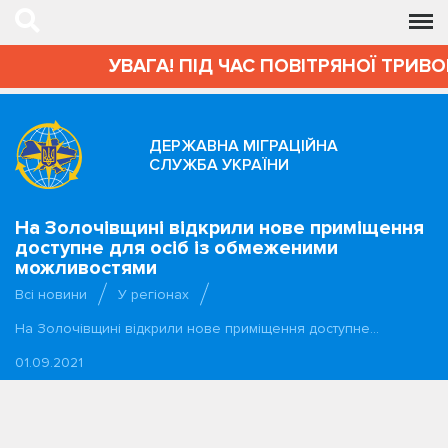
УВАГА! ПІД ЧАС ПОВІТРЯНОЇ ТРИВОГИ А
ДЕРЖАВНА МІГРАЦІЙНА
СЛУЖБА УКРАЇНИ
На Золочівщині відкрили нове приміщення
доступне для осіб із обмеженими
можливостями
Всі новини
У регіонах
На Золочівщині відкрили нове приміщення доступне…
01.09.2021