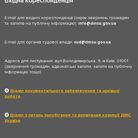
Вхідна кореспонденція
E-mail для вхідної кореспонденції (окрім звернень громадян
та запитів на публічну інформацію):
info
dmsu.gov.ua
E-mail для органів судової влади:
sud
dmsu.gov.ua
Адреса для листування: вул.Володимирська, 9, м.Київ, 01001
(звернення громадян, адвокатські запити, запити на публічну
інформацію тощо)
Відділ документального забезпечення та архівної
роботи
Відділ з питань запобігання та виявлення корупції ДМС
України