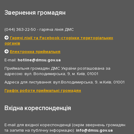
Звернення громадян
(044) 363-22-50
- гаряча лінія ДМС
Гарячі лінії та Facebook-сторінки територіальних
органів
Електронна приймальня
E-mail:
hotline
dmsu.gov.ua
Приймальня громадян ДМС України розташована за
адресою: вул. Володимирська, 9, м. Київ, 01001
Адреса для листування: вул.Володимирська, 9, м.Київ, 01001
Графік роботи приймальні громадян
Вхідна кореспонденція
E-mail для вхідної кореспонденції (окрім звернень громадян
та запитів на публічну інформацію):
info
dmsu.gov.ua