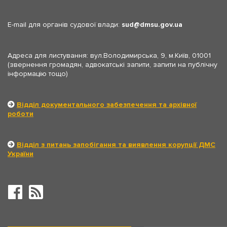
E-mail для органів судової влади:
sud
dmsu.gov.ua
Адреса для листування: вул.Володимирська, 9, м.Київ, 01001
(звернення громадян, адвокатські запити, запити на публічну
інформацію тощо)
Відділ документального забезпечення та архівної
роботи
Відділ з питань запобігання та виявлення корупції ДМС
України