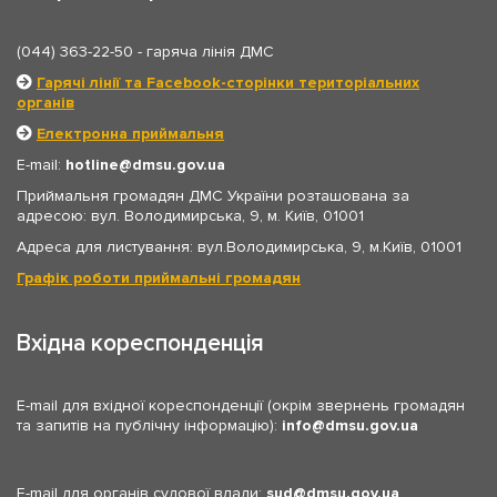
(044) 363-22-50
- гаряча лінія ДМС
Гарячі лінії та Facebook-сторінки територіальних
органів
Електронна приймальня
E-mail:
hotline
dmsu.gov.ua
Приймальня громадян ДМС України розташована за
адресою: вул. Володимирська, 9, м. Київ, 01001
Адреса для листування: вул.Володимирська, 9, м.Київ, 01001
Графік роботи приймальні громадян
Вхідна кореспонденція
E-mail для вхідної кореспонденції (окрім звернень громадян
та запитів на публічну інформацію):
info
dmsu.gov.ua
E-mail для органів судової влади:
sud
dmsu.gov.ua