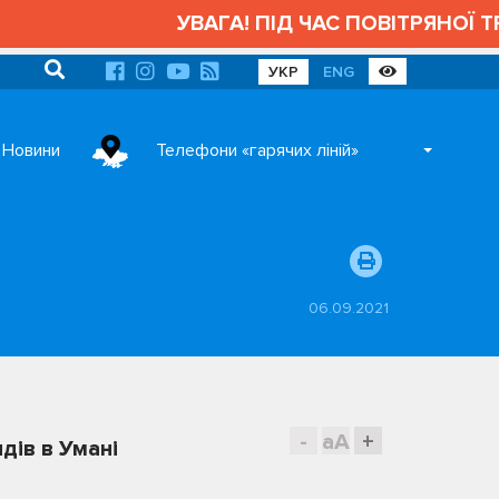
УВАГА! ПІД ЧАС ПОВІТРЯНОЇ ТРИВОГИ
УКР
ENG
Новини
Телефони «гарячих ліній»
06.09.2021
-
aA
+
дів в Умані