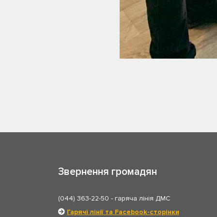
Звернення громадян
(044) 363-22-50
- гаряча лінія ДМС
Гарячі лінії та Facebook-сторінки