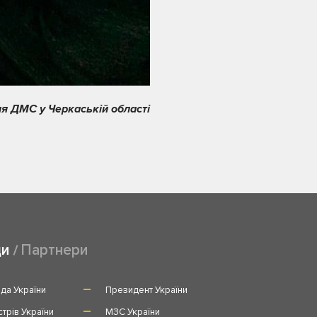
я ДМС у Черкаській області
ди
Партнери
да України
Президент України
стрів України
МЗС України