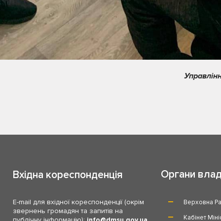
Управлінн
Органи вла
Вхідна кореспонденція
E-mail для вхідної кореспонденції (окрім
Верховна Ра
звернень громадян та запитів на
Кабінет Міні
публічну інформацію):
info
dmsu.gov.ua