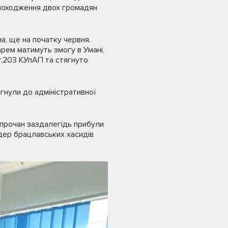
 походження двох громадян
а, ще на початку червня.
рем матимуть змогу в Умані,
ст.203 КУпАП та стягнуто
гнули до адміністративної
 прочан заздалегідь прибули
ідер брацлавських хасидів