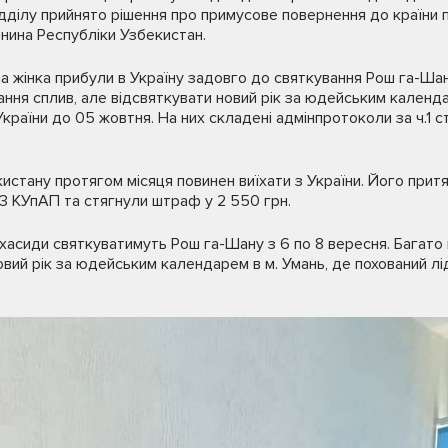
ідділу прийнято рішення про примусове повернення до країни
нина Республіки Узбекистан.
на жінка прибули в Україну задовго до святкування Рош га-Шан
ня сплив, але відсвяткувати новий рік за юдейським календа
України до 05 жовтня. На них складені адмінпротоколи за ч.1 
истану протягом місяця повинен виїхати з України. Його притя
203 КУпАП та стягнули штраф у 2 550 грн.
хасиди святкуватимуть Рош га-Шану з 6 по 8 вересня. Багато
новий рік за юдейським календарем в м. Умань, де похований л