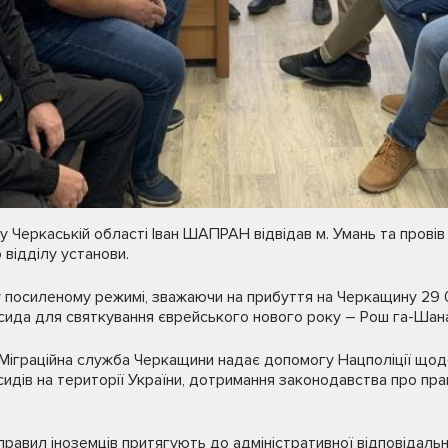
 Черкаській області Іван ШАПРАН відвідав м. Умань та провів
 відділу установи.
у посиленому режимі, зважаючи на прибуття на Черкащину 29 
сида для святкування єврейського нового року – Рош га-Шана
Міграційна служба Черкащини надає допомогу Нацполіції щод
идів на території України, дотримання законодавства про пра
правил іноземців притягують до адміністративної відповідальн