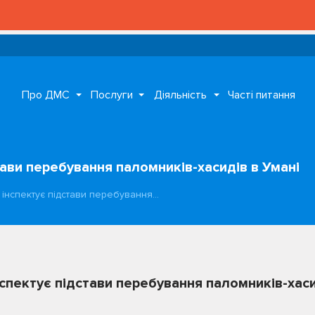
Про ДМС
Послуги
Діяльність
Часті питання
тави перебування паломників-хасидів в Умані
 інспектує підстави перебування…
нспектує підстави перебування паломників-хаси