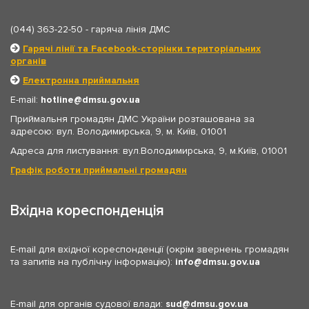
(044) 363-22-50
- гаряча лінія ДМС
Гарячі лінії та Facebook-сторінки територіальних
органів
Електронна приймальня
E-mail:
hotline
dmsu.gov.ua
Приймальня громадян ДМС України розташована за
адресою: вул. Володимирська, 9, м. Київ, 01001
Адреса для листування: вул.Володимирська, 9, м.Київ, 01001
Графік роботи приймальні громадян
Вхідна кореспонденція
E-mail для вхідної кореспонденції (окрім звернень громадян
та запитів на публічну інформацію):
info
dmsu.gov.ua
E-mail для органів судової влади:
sud
dmsu.gov.ua