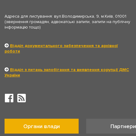
Адреса для листування: вул.Володимирська, 9, м.Київ, 01001
(звернення громадян, адвокатські запити, запити на публічну
інформацію тощо)
Відділ документального забезпечення та архівної
роботи
Відділ з питань запобігання та виявлення корупції ДМС
України
Органи влади
Партнери