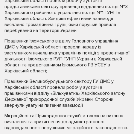
Харківській області провели робочу зустріч з
представниками сектору превенції відділення поліції №3
Харківського районного управління поліції №1 ГУНП в
Харківській області. Завдяки ефективній взаємодії
виявлено громадянина Грузії, який порушив правила
перебування на території України.
Працівники Ізюмського відділу Головного управління
ДМС у Харківській області провели нараду із
заступником начальника управління поліції з превентивної
діяльності Ізюмського РУП ГУНП України в Харківській
області та представником Ізюмського РВ УСБУ в
Харківській області;
Працівники Великобурлуцького сектору ГУ ДМС у
Харківській області провели робочу зустріч з
працівниками відділу «Вільхуватка» Харківського загону
Державної прикордонної служби України. Сторони
звернули увагу на питання взаємодії
Міграційної та Прикордонної служб, а також на питання
виявлення та притягнення до адміністративної
відповідальності порушників міграційного законодавства.