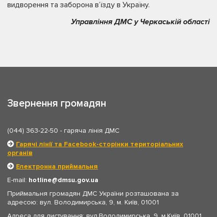
видворення та заборона в’їзду в Україну.
Управління ДМС у Черкаській області
Звернення громадян
(044) 363-22-50
- гаряча лінія ДМС
Гарячі лінії та Facebook-сторінки територіальних
органів
Електронна приймальня
E-mail:
hotline
dmsu.gov.ua
Приймальня громадян ДМС України розташована за
адресою: вул. Володимирська, 9, м. Київ, 01001
Адреса для листування: вул.Володимирська, 9, м.Київ, 01001