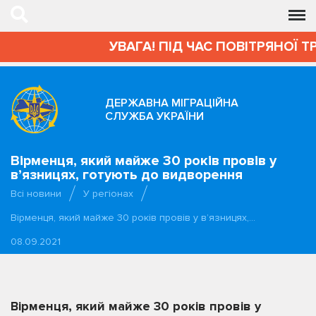
УВАГА! ПІД ЧАС ПОВІТРЯНОЇ Т
ДЕРЖАВНА МІГРАЦІЙНА
СЛУЖБА УКРАЇНИ
Вірменця, який майже 30 років провів у
в’язницях, готують до видворення
Всі новини
У регіонах
Вірменця, який майже 30 років провів у в’язницях,…
08.09.2021
Вірменця, який майже 30 років провів у