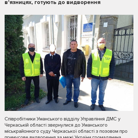
в’язницях, готують до видворення
Співробітники Уманського відділу Управління ДМС у
Черкаській області звернулися до Уманського
міськрайонного суду Черкаської області з позовом про
примусове видворення за межі України громадянина