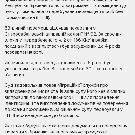
Республіки Вірменія та його затримання та поміщення до
пункту тимчасового перебування іноземців та осіб без
громадянства (ПТПІ).
53-річний іноземець відбував покарання у
Старобабанівській виправній колонії № 92. За скоєння
злочину, передбаченого ч. 2 ст. 186 ККУ (грабіж,
поєднаний з насильством) був засуджений до 4 років
позбавлення волі.
Як виявилося, іноземець щонайменше 6 разів був
ув’язненим за грабіж. Загалом майже 30 років провів у
в’язницях.
Суд задовольнив позов Міграційної служби про
видворення рецидивіста. Із зали суду його невідкладно
відправили до Миколаївського ПТПІ для проведення
ідентифікації та виготовлення документів на повернення
до країни походження. За рішенням суду, перебувати у
ПТПІ іноземець може до 6 місяців.
Як тільки будуть виготовленні документи на повернення
іноземця у Вірменію, на нього очікує примусове