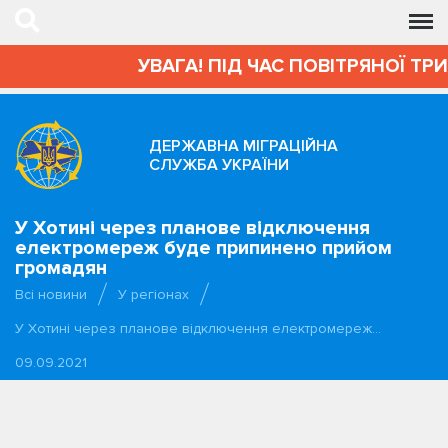
УВАГА! ПІД ЧАС ПОВІТРЯНОЇ ТРИ
ДЕРЖАВНА МІГРАЦІЙНА
СЛУЖБА УКРАЇНИ
У Хотині через планове відключення
електромереж буде припинено прийом
громадян
Всі новини
У регіонах
У Хотині через планове відключення електромереж…
09.09.2021