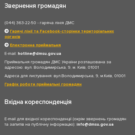
Звернення громадян
(044) 363-22-50
- гаряча лінія ДМС
Гарячі лінії та Facebook-сторінки територіальних
органів
Електронна приймальня
E-mail:
hotline
dmsu.gov.ua
Приймальня громадян ДМС України розташована за
адресою: вул. Володимирська, 9, м. Київ, 01001
Адреса для листування: вул.Володимирська, 9, м.Київ, 01001
Графік роботи приймальні громадян
Вхідна кореспонденція
E-mail для вхідної кореспонденції (окрім звернень громадян
та запитів на публічну інформацію):
info
dmsu.gov.ua