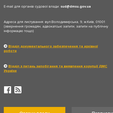
E-mail для органів судової влади:
sud
dmsu.gov.ua
Адреса для листування: вул.Володимирська, 9, м.Київ, 01001
(звернення громадян, адвокатські запити, запити на публічну
інформацію тощо)
Відділ документального забезпечення та архівної
роботи
Відділ з питань запобігання та виявлення корупції ДМС
України