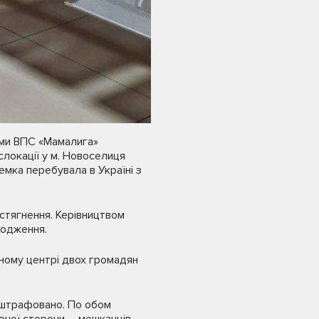
ками ВПС «Мамалига»
слокації у м. Новоселиця
мка перебувала в Україні з
 стягнення. Керівництвом
ходження.
сному центрі двох громадян
 оштрафовано. По обом
ючої сторони – мешканців