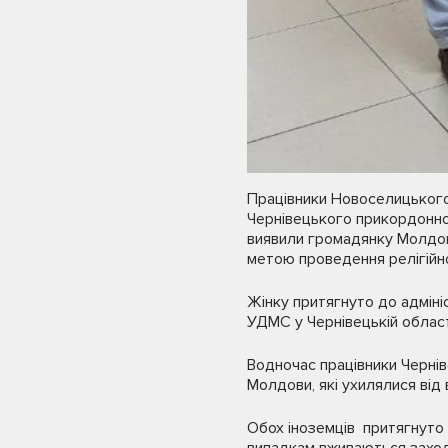
Працівники Новоселицького 
Чернівецького прикордонног
виявили громадянку Молдови
метою проведення релігійно
Жінку притягнуто до адмініс
УДМС у Чернівецькій област
Водночас працівники Чернів
Молдови, які ухилялися від 
Обох іноземців притягнуто 
випадкам вживаються заходи