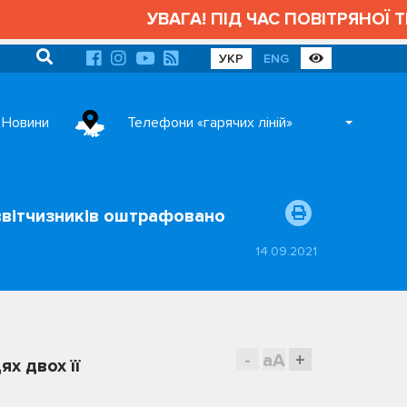
УВАГА! ПІД ЧАС ПОВІТРЯНОЇ ТРИВОГИ 
УКР
ENG
Новини
Телефони «гарячих ліній»
іввітчизників оштрафовано
14.09.2021
-
aA
+
х двох її