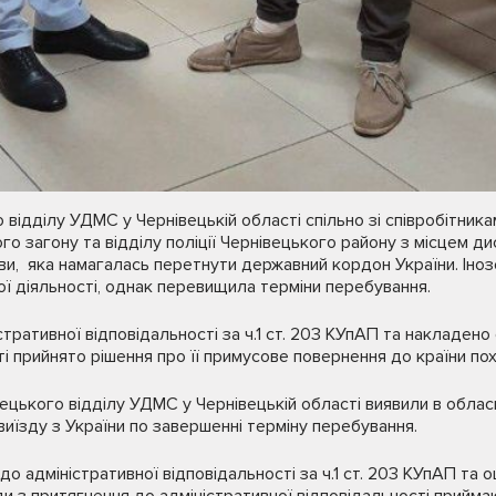
відділу УДМС у Чернівецькій області спільно зі співробітни
о загону та відділу поліції Чернівецького району з місцем ди
, яка намагалась перетнути державний кордон України. Інозе
ї діяльності, однак перевищила терміни перебування.
тративної відповідальності за ч.1 ст. 203 КУпАП та накладено
і прийнято рішення про її примусове повернення до країни по
ецького відділу УДМС у Чернівецькій області виявили в обла
виїзду з України по завершенні терміну перебування.
до адміністративної відповідальності за ч.1 ст. 203 КУпАП та
 з притягнення до адміністративної відповідальності прийма