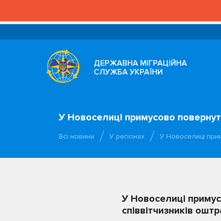
ДЕРЖАВНА МІГРАЦІЙНА
СЛУЖБА УКРАЇНИ
У Новоселиці примусово повернуть
Всі новини
У регіонах
У Новоселиці при
У Новоселиці примус
співвітчизників ошт