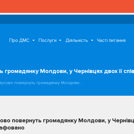
Про ДМС
Послуги
Діяльність
Часті питання
 громадянку Молдови, у Чернівцях двох її сп
мусово повернуть громадянку Молдови,…
ово повернуть громадянку Молдови, у Чернівця
рафовано