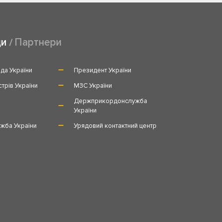
ди
Партнери
да України
Президент України
стрів України
МЗС України
и
Держприкордонслужба
України
жба України
Урядовий контактний центр