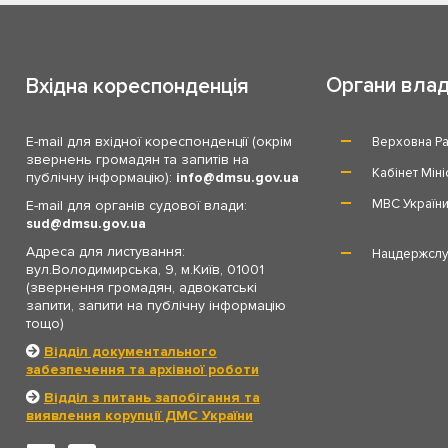
Органи вла
Вхідна кореспонденція
E-mail для вхідної кореспонденції (окрім
Верховна Ра
звернень громадян та запитів на
Кабінет Міні
публічну інформацію):
info
dmsu.gov.ua
МВС Україн
E-mail для органів судової влади:
sud
dmsu.gov.ua
Адреса для листування:
Нацдержслу
вул.Володимирська, 9, м.Київ, 01001
(звернення громадян, адвокатські
запити, запити на публічну інформацію
тощо)
Відділ документального
забезпечення та архівної роботи
Відділ з питань запобігання та
виявлення корупції ДМС України