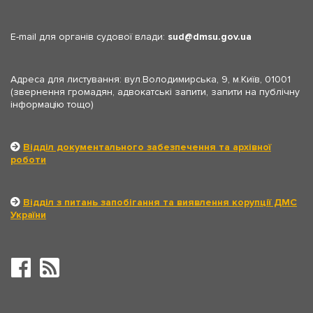
E-mail для органів судової влади:
sud
dmsu.gov.ua
Адреса для листування: вул.Володимирська, 9, м.Київ, 01001
(звернення громадян, адвокатські запити, запити на публічну
інформацію тощо)
Відділ документального забезпечення та архівної
роботи
Відділ з питань запобігання та виявлення корупції ДМС
України