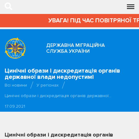
УВАГА! ПІД ЧАС ПОВІТРЯНОЇ Т
ДЕРЖАВНА МІГРАЦІЙНА
СЛУЖБА УКРАЇНИ
Цинічні образи і дискредитація органів
державної влади недопустимі
Всі новини
У регіонах
Цинічні образи і дискредитація органів державної…
17.09.2021
Цинічні образи і дискредитація органів