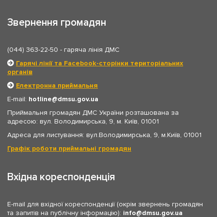
Звернення громадян
(044) 363-22-50
- гаряча лінія ДМС
Гарячі лінії та Facebook-сторінки територіальних
органів
Електронна приймальня
E-mail:
hotline
dmsu.gov.ua
Приймальня громадян ДМС України розташована за
адресою: вул. Володимирська, 9, м. Київ, 01001
Адреса для листування: вул.Володимирська, 9, м.Київ, 01001
Графік роботи приймальні громадян
Вхідна кореспонденція
E-mail для вхідної кореспонденції (окрім звернень громадян
та запитів на публічну інформацію):
info
dmsu.gov.ua