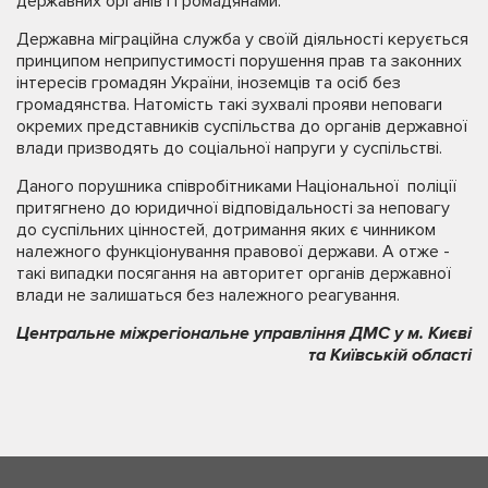
державних органів і громадянами.
Державна міграційна служба у своїй діяльності керується
принципом неприпустимості порушення прав та законних
інтересів громадян України, іноземців та осіб без
громадянства. Натомість такі зухвалі прояви неповаги
окремих представників суспільства до органів державної
влади призводять до соціальної напруги у суспільстві.
Даного порушника співробітниками Національної поліції
притягнено до юридичної відповідальності за неповагу
до суспільних цінностей, дотримання яких є чинником
належного функціонування правової держави. А отже -
такі випадки посягання на авторитет органів державної
влади не залишаться без належного реагування.
Центральне міжрегіональне управління ДМС у м. Києві
та Київській області