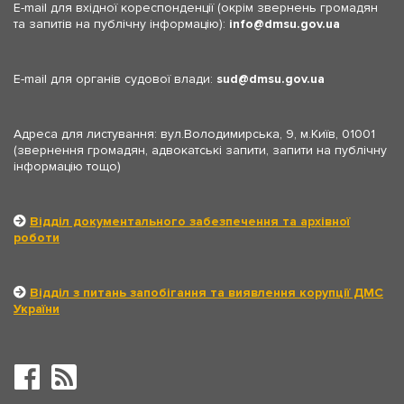
E-mail для вхідної кореспонденції (окрім звернень громадян
та запитів на публічну інформацію):
info
dmsu.gov.ua
E-mail для органів судової влади:
sud
dmsu.gov.ua
Адреса для листування: вул.Володимирська, 9, м.Київ, 01001
(звернення громадян, адвокатські запити, запити на публічну
інформацію тощо)
Відділ документального забезпечення та архівної
роботи
Відділ з питань запобігання та виявлення корупції ДМС
України