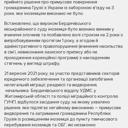
прийнято рішення про примусове повернення
громадянина Грузії з України із забороною в'їзду на 3
роки, яке іноземцем виконано не було.
Встановлено, що вироком Бердичівського
міськрайонного суду іноземця було визнано винним у
вчиненні злочинів та позбавлено волі строком на 2 роки з
випробовуванням протягом 1 року, а згодом й
адміністративного правопорушення (вчинення насильства
в сім'ї, невиконання захисного припису або не
проходження корекційної програми) з накладенням
стягнень у вигляді штрафу.
21 вересня 2021 року, за участю представників секторів
юридичного забезпечення та організації запобігання
нелегальній міграції, реадмісії та видворення,
начальника Бердичівського відділу УДМС у
Житомирській області та поліції міграційного контролю
ГУНП, відбулося засідання суду, на якому ухвалено
рішення, яке підлягає негайному виконанню – примусове
видворення та затримання громадянина Республіки
Грузія із розміщенням іноземця до пункту тимчасового
перебування іноземців та ОБГ, які незаконно