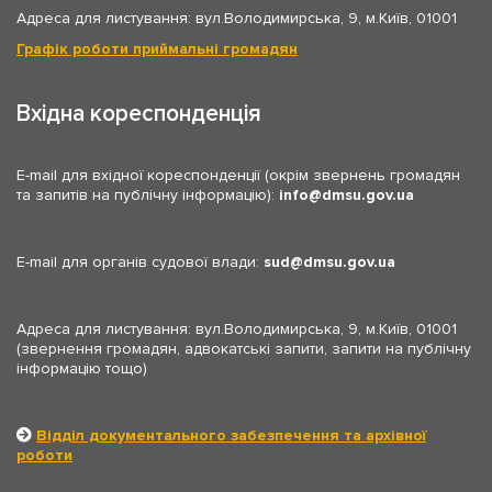
Адреса для листування: вул.Володимирська, 9, м.Київ, 01001
Графік роботи приймальні громадян
Вхідна кореспонденція
E-mail для вхідної кореспонденції (окрім звернень громадян
та запитів на публічну інформацію):
info
dmsu.gov.ua
E-mail для органів судової влади:
sud
dmsu.gov.ua
Адреса для листування: вул.Володимирська, 9, м.Київ, 01001
(звернення громадян, адвокатські запити, запити на публічну
інформацію тощо)
Відділ документального забезпечення та архівної
роботи