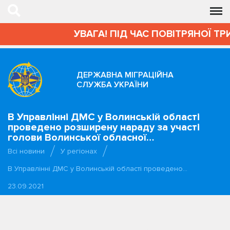
УВАГА! ПІД ЧАС ПОВІТРЯНОЇ ТР
ДЕРЖАВНА МІГРАЦІЙНА
СЛУЖБА УКРАЇНИ
В Управлінні ДМС у Волинській області
проведено розширену нараду за участі
голови Волинської обласної…
Всі новини
У регіонах
В Управлінні ДМС у Волинській області проведено…
23.09.2021