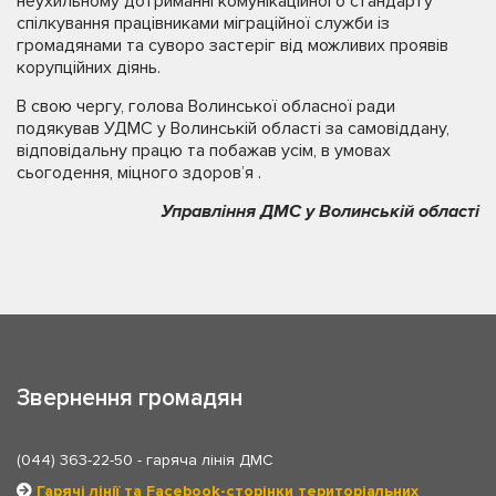
неухильному дотриманні комунікаційного стандарту
спілкування працівниками міграційної служби із
громадянами та суворо застеріг від можливих проявів
корупційних діянь.
В свою чергу, голова Волинської обласної ради
подякував УДМС у Волинській області за самовіддану,
відповідальну працю та побажав усім, в умовах
сьогодення, міцного здоров’я .
Управління ДМС у Волинській області
Звернення громадян
(044) 363-22-50
- гаряча лінія ДМС
Гарячі лінії та Facebook-сторінки територіальних