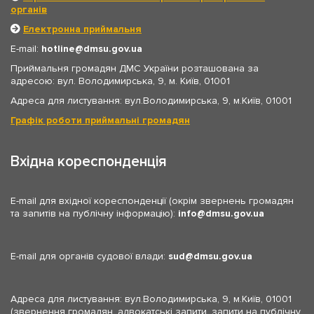
органів
Електронна приймальня
E-mail:
hotline
dmsu.gov.ua
Приймальня громадян ДМС України розташована за
адресою: вул. Володимирська, 9, м. Київ, 01001
Адреса для листування: вул.Володимирська, 9, м.Київ, 01001
Графік роботи приймальні громадян
Вхідна кореспонденція
E-mail для вхідної кореспонденції (окрім звернень громадян
та запитів на публічну інформацію):
info
dmsu.gov.ua
E-mail для органів судової влади:
sud
dmsu.gov.ua
Адреса для листування: вул.Володимирська, 9, м.Київ, 01001
(звернення громадян, адвокатські запити, запити на публічну