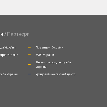
ди
Партнери
да України
Президент України
стрів України
МЗС України
и
Держприкордонслужба
України
жба України
Урядовий контактний центр