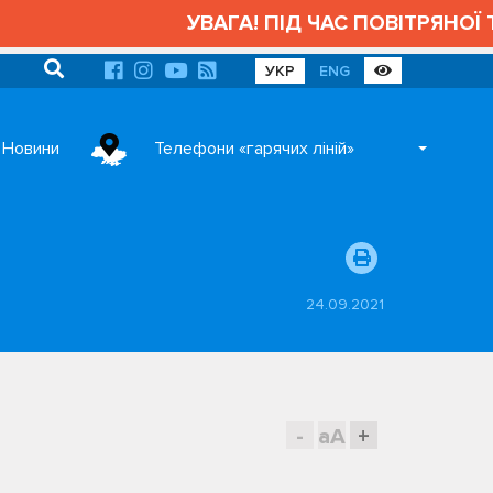
УВАГА! ПІД ЧАС ПОВІТРЯНОЇ ТРИВ
УКР
ENG
Новини
Телефони «гарячих ліній»
24.09.2021
-
aA
+