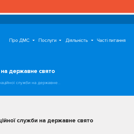
Про ДМС
Послуги
Діяльність
Часті питання
 на державне свято
раційної служби на державне…
ційної служби на державне свято