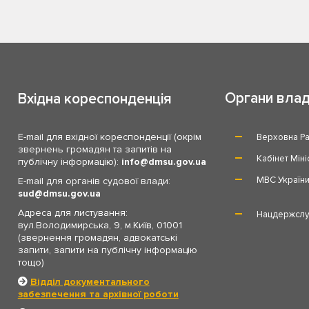
Органи вла
Вхідна кореспонденція
E-mail для вхідної кореспонденції (окрім
Верховна Ра
звернень громадян та запитів на
Кабінет Міні
публічну інформацію):
info
dmsu.gov.ua
МВС Україн
E-mail для органів судової влади:
sud
dmsu.gov.ua
Адреса для листування:
Нацдержслу
вул.Володимирська, 9, м.Київ, 01001
(звернення громадян, адвокатські
запити, запити на публічну інформацію
тощо)
Відділ документального
забезпечення та архівної роботи