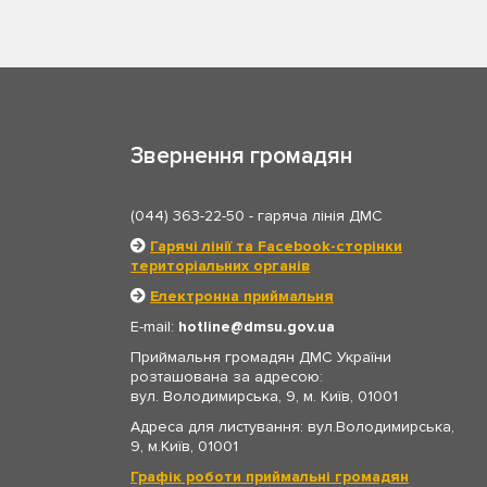
Звернення громадян
(044) 363-22-50
- гаряча лінія ДМС
Гарячі лінії та Facebook-сторінки
територіальних органів
Електронна приймальня
E-mail:
hotline
dmsu.gov.ua
Приймальня громадян ДМС України
розташована за адресою:
вул. Володимирська, 9, м. Київ, 01001
Адреса для листування: вул.Володимирська,
9, м.Київ, 01001
Графік роботи приймальні громадян