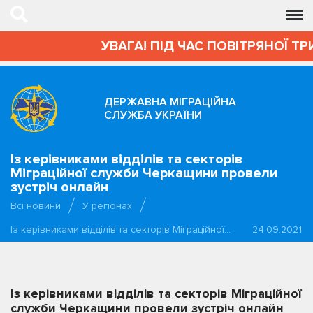
УВАГА! ПІД ЧАС ПОВІТРЯНОЇ ТР
ДЕРЖАВНА МІГРАЦІЙНА
СЛУЖБА УКРАЇНИ
Із керівниками відділів та секторів
Міграційної служби Черкащини провели
зустріч онлайн
Всі новини
У регіонах
Із керівниками відділів та секторів Міграційної…
24.09.2021
Із керівниками відділів та секторів Міграційної
служби Черкащини провели зустріч онлайн