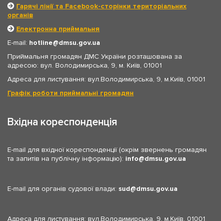
Гарячі лінії та Facebook-сторінки територіальних
органів
Електронна приймальня
E-mail:
hotline
dmsu.gov.ua
Приймальня громадян ДМС України розташована за
адресою: вул. Володимирська, 9, м. Київ, 01001
Адреса для листування: вул.Володимирська, 9, м.Київ, 01001
Графік роботи приймальні громадян
Вхідна кореспонденція
E-mail для вхідної кореспонденції (окрім звернень громадян
та запитів на публічну інформацію):
info
dmsu.gov.ua
E-mail для органів судової влади:
sud
dmsu.gov.ua
Адреса для листування: вул.Володимирська, 9, м.Київ, 01001