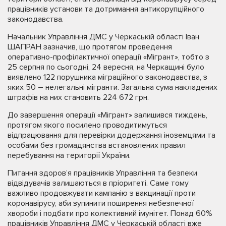
працівників установи та дотримання антикорупційного
законодавства.
Начальник Управління ДМС у Черкаській області Іван
ШАПРАН зазначив, що протягом проведення
оперативно-профілактичної операції «Мігрант», тобто з
25 серпня по сьогодні, 24 вересня, на Черкащині було
виявлено 122 порушника міграційного законодавства, з
яких 50 – нелегальні мігранти. Загальна сума накладених
штрафів на них становить 224 672 грн.
До завершення операції «Мігрант» залишився тиждень,
протягом якого посилено проводитимуться
відпрацювання для перевірки додержання іноземцями та
особами без громадянства встановлених правил
перебування на території України.
Питання здоров’я працівників Управління та безпеки
відвідувачів залишаються в пріоритеті. Саме тому
важливо продовжувати кампанію з вакцинації проти
коронавірусу, аби зупинити поширення небезпечної
хвороби і подбати про колективний імунітет. Понад 60%
працівників Управління ДМС у Черкаській області вже