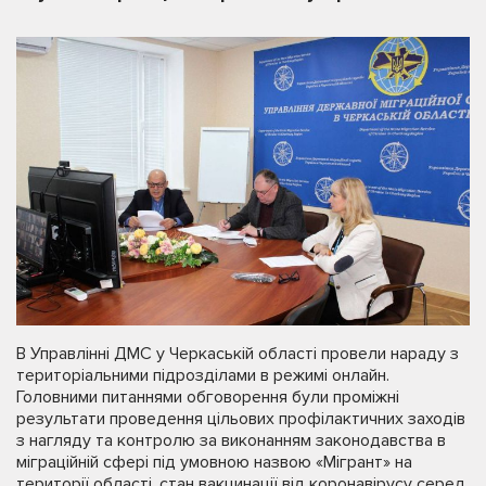
В Управлінні ДМС у Черкаській області провели нараду з
територіальними підрозділами в режимі онлайн.
Головними питаннями обговорення були проміжні
результати проведення цільових профілактичних заходів
з нагляду та контролю за виконанням законодавства в
міграційній сфері під умовною назвою «Мігрант» на
території області, стан вакцинації від коронавірусу серед