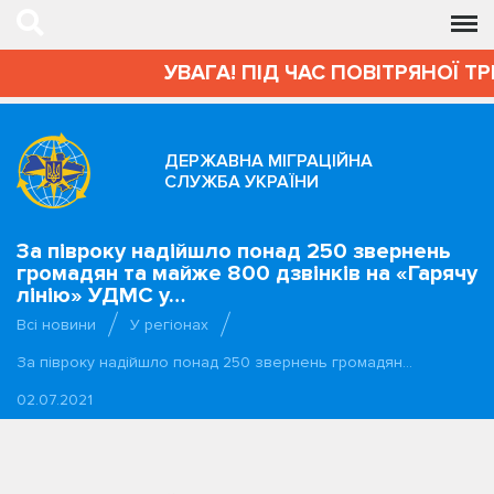
УВАГА! ПІД ЧАС ПОВІТРЯНОЇ ТР
ДЕРЖАВНА МІГРАЦІЙНА
СЛУЖБА УКРАЇНИ
За півроку надійшло понад 250 звернень
громадян та майже 800 дзвінків на «Гарячу
лінію» УДМС у…
Всі новини
У регіонах
За півроку надійшло понад 250 звернень громадян…
02.07.2021