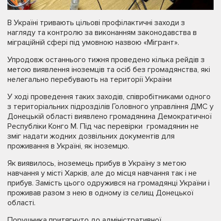
В Україні тривають цільові профілактичні заходи з
нагляду та контролю за виконанням законодавства в
міграційній сфері під умовною назвою «Мігрант».
Упродовж останнього тижня проведено кілька рейдів з
метою виявлення іноземців та осіб без громадянства, які
нелегально перебувають на території України
У ході проведення таких заходів, співробітниками одного
з територіальних підрозділів Головного управління ДМС у
Донецькій області виявлено громадянина Демократичної
Республіки Конго М. Під час перевірки громадянин не
зміг надати жодних дозвільних документів для
проживання в Україні, як іноземцю.
Як виявилось, іноземець прибув в Україну з метою
навчання у місті Харків, але до місця навчання так і не
прибув. Замість цього одружився на громадянці України і
проживав разом з нею в одному із селищ Донецької
області.
Порушника притягнуто до адміністративної