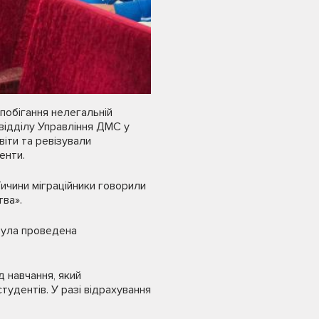
апобігання нелегальній
 відділу Управління ДМС у
іти та ревізували
енти.
ичини міграційники говорили
тва».
була проведена
 навчання, який
тудентів. У разі відрахування