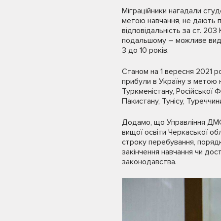
Міграційники нагадали студе
метою навчання, не дають 
відповідальність за ст. 203
подальшому – можливе видв
3 до 10 років.
Станом на 1 вересня 2021 р
прибули в Україну з метою 
Туркменістану, Російської Фед
Пакистану, Тунісу, Туреччин
Додамо, що Управління ДМС
вищої освіти Черкаської об
строку перебування, порядк
закінчення навчання чи дос
законодавства.