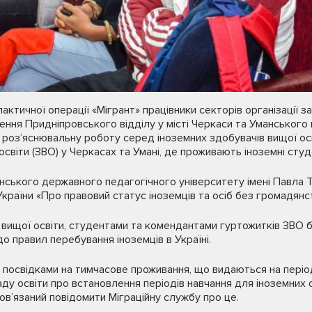
ктичної операції «Мігрант» працівники секторів організації з
орення Придніпровського відділу у місті Черкаси та Уманського
 роз’яснювальну роботу серед іноземних здобувачів вищої осв
світи (ЗВО) у Черкасах та Умані, де проживають іноземні студ
нського державного педагогічного університету імені Павла Т
України «Про правовий статус іноземців та осіб без громадянс
 вищої освіти, студентами та комендантами гуртожитків ЗВО 
 правил перебування іноземців в Україні.
 посвідками на тимчасове проживання, що видаються на період
ду освіти про встановлення періодів навчання для іноземних с
ов’язаний повідомити Міграційну службу про це.