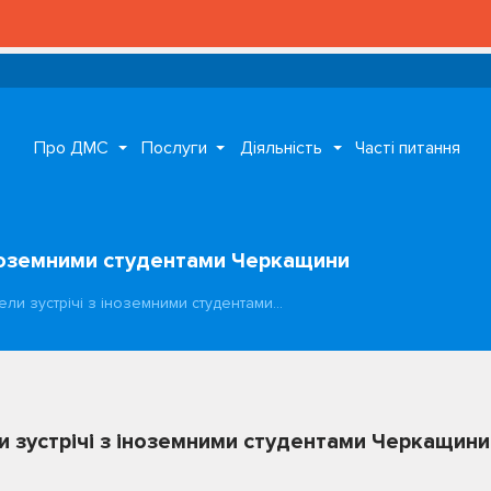
Про ДМС
Послуги
Діяльність
Часті питання
 іноземними студентами Черкащини
ели зустрічі з іноземними студентами…
и зустрічі з іноземними студентами Черкащини