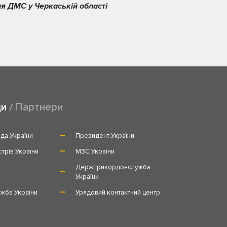
я ДМС у Черкаській області
ди
Партнери
да України
Президент України
стрів України
МЗС України
и
Держприкордонслужба
України
жба України
Урядовий контактний центр