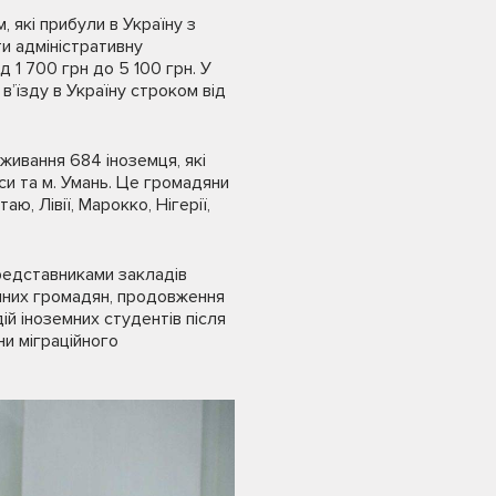
 які прибули в Україну з
и адміністративну
д 1 700 грн до 5 100 грн. У
’їзду в Україну строком від
живання 684 іноземця, які
си та м. Умань. Це громадяни
аю, Лівії, Марокко, Нігерії,
редставниками закладів
емних громадян, продовження
й іноземних студентів після
ни міграційного