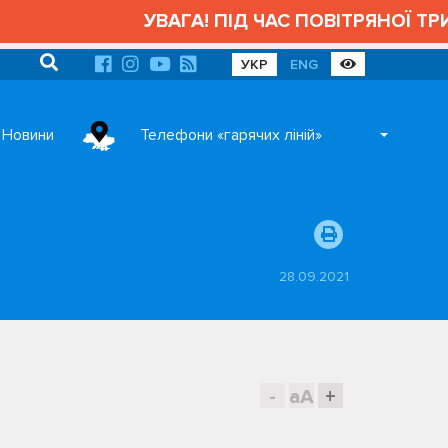
УВАГА! ПІД ЧАС ПОВІТРЯНОЇ ТРИВОГ
УКР
ENG
Новини
Телефони «гарячих ліній»
28.09.2021
-
aA
+