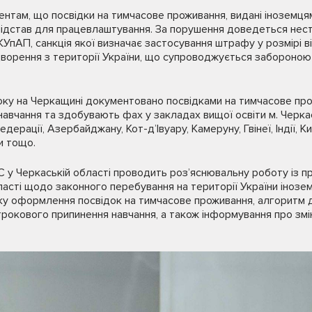
нтам, що посвідки на тимчасове проживання, видані іноземцям,
підстав для працевлаштування. За порушення доведеться нест
 КУпАП, санкція якої визначає застосування штрафу у розмірі ві
орення з території України, що супроводжується забороною в
оку на Черкащині документовано посвідками на тимчасове про
навчання та здобувають фах у закладах вищої освіти м. Черка
ерації, Азербайджану, Кот-д’Івуару, Камеруну, Гвінеї, Індії, Кит
и тощо.
 у Черкаській області проводить роз’яснювальну роботу із п
ласті щодо законного перебування на території України іноз
у оформлення посвідок на тимчасове проживання, алгоритм ді
трокового припинення навчання, а також інформування про змі