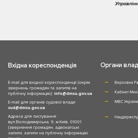
Управлінн
Органи вла
Вхідна кореспонденція
E-mail для вхідної кореспонденції (окрім
Верховна Ра
звернень громадян та запитів на
Кабінет Міні
публічну інформацію):
info
dmsu.gov.ua
МВС Україн
E-mail для органів судової влади:
sud
dmsu.gov.ua
Адреса для листування:
Нацдержслу
вул.Володимирська, 9, м.Київ, 01001
(звернення громадян, адвокатські
запити, запити на публічну інформацію