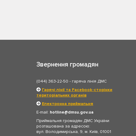
Звернення громадян
(044) 363-22-50
- гаряча лінія ДМС
Гарячі лінії та Facebook-сторінки
територіальних органів
Електронна приймальня
E-mail:
hotline
dmsu.gov.ua
Приймальня громадян ДМС України
розташована за адресою:
вул. Володимирська, 9, м. Київ, 01001