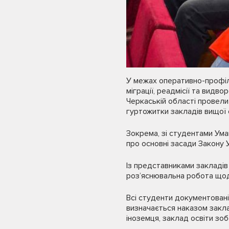
У межах оперативно-профіла
міграції, реадмісії та видв
Черкаській області провели
гуртожитки закладів вищої о
Зокрема, зі студентами Ума
про основні засади Закону 
Із представниками закладів
роз’яснювальна робота щодо
Всі студенти документовані
визначається наказом закла
іноземця, заклад освіти зоб