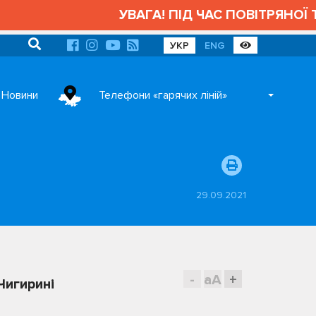
УВАГА! ПІД ЧАС ПОВІТРЯНОЇ ТРИ
УКР
ENG
Новини
Телефони «гарячих ліній»
29.09.2021
-
aA
+
Чигирині