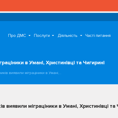
Про ДМС
Послуги
Діяльність
Часті питання
раціники в Умані, Христинівці та Чигирині
иків виявили міграціники в Умані,…
в виявили міграціники в Умані, Христинівці та 