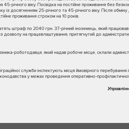
я 45-річного віку. Посвідка на постійне проживання без без
язку із досягненням 25-річного та 45-річного віку. Після обмін
тійне проживання строком на 10 років.
атять штраф по 2040 грн. 37-річний іноземець, який працював
 дозволу на працевлаштування, притягнутий до адміністратив
чизника-роботодавця, який надав робоче місце, склали адміні
іграційної служби інспектують місця ймовірного перебування 
конодавства у межах проведення оперативно-профілактичної 
Управлінн