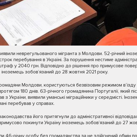
 виявили неврегульованого мігранта з Молдови. 52-річний іноз
трок перебування в Україні. За порушення нестиме адміністра
штраф у 2040 грн. Відповідно до рішення про примусове пове
 іноземець зобов’язаний до 28 жовтня 2021 року.
 громадяни Молдови, користуються безвізовим режимом в’їзду 
протягом 180 днів. 63-річного громадянина Португалії, який п
в з України, виявили уманські міграційники у середмісті. Інозе
мані перебував у справах.
законодавства його притягнули до адміністративної відповідал
примусово покинути Україну іноземець зобов’язаний до 27 жов
 46-річну особу без громадянства за не здійснений обмін по