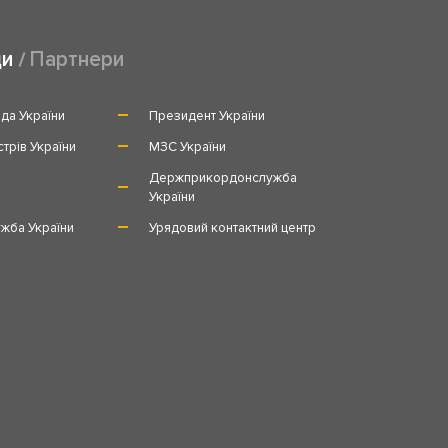
ди
Партнери
да України
Президент України
стрів України
МЗС України
и
Держприкордонслужба
України
жба України
Урядовий контактний центр