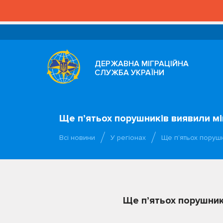
ДЕРЖАВНА МІГРАЦІЙНА
СЛУЖБА УКРАЇНИ
Ще п’ятьох порушників виявили міг
Всі новини
У регіонах
Ще п’ятьох порушн
Ще п’ятьох порушникі