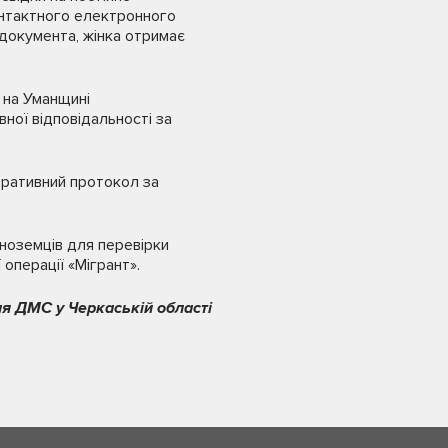
контактного електронного
у документа, жінка отримає
 на Уманщині
ної відповідальності за
стративний протокол за
іноземців для перевірки
операції «Мігрант».
я ДМС у Черкаській області