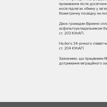
проживання після досягненн
носія підлягає обміну у зв’
біометричну посвідку на пос
Двоє громадян Вірменії спл
асфальтоукладальником без
ст. 203 КУпАП.
На його 34-річного співвіт
ст. 204 КУпАП.
Зазначимо, що працівники М
дотримання міграційного за