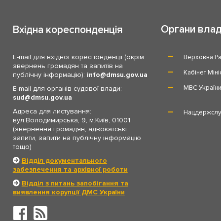
Органи вла
Вхідна кореспонденція
E-mail для вхідної кореспонденції (окрім
Верховна Ра
звернень громадян та запитів на
Кабінет Міні
публічну інформацію):
info
dmsu.gov.ua
МВС Україн
E-mail для органів судової влади:
sud
dmsu.gov.ua
Адреса для листування:
Нацдержслу
вул.Володимирська, 9, м.Київ, 01001
(звернення громадян, адвокатські
запити, запити на публічну інформацію
тощо)
Відділ документального
забезпечення та архівної роботи
Відділ з питань запобігання та
виявлення корупції ДМС України