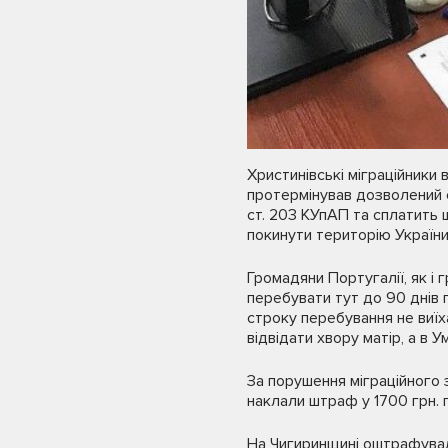
Христинівські міграційники
протермінував дозволений с
ст. 203 КУпАП та сплатить 
покинути територію України
Громадяни Португалії, як і
перебувати тут до 90 днів 
строку перебування не виїха
відвідати хвору матір, а в У
За порушення міграційного 
наклали штраф у 1700 грн. 
На Чигиринщині оштрафували