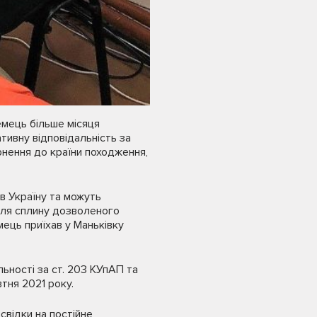
емець більше місяця
тивну відповідальність за
рнення до країни походження,
в Україну та можуть
ісля сплину дозволеного
мець приїхав у Маньківку
ьності за ст. 203 КУпАП та
тня 2021 року.
свідки на постійне