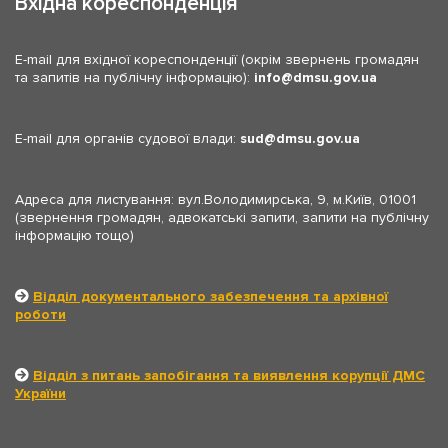
Вхідна кореспонденція
E-mail для вхідної кореспонденції (окрім звернень громадян
та запитів на публічну інформацію):
info
dmsu.gov.ua
E-mail для органів судової влади:
sud
dmsu.gov.ua
Адреса для листування: вул.Володимирська, 9, м.Київ, 01001
(звернення громадян, адвокатські запити, запити на публічну
інформацію тощо)
Відділ документального забезпечення та архівної
роботи
Відділ з питань запобігання та виявлення корупції ДМС
України