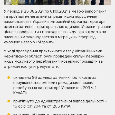
У період з 25.08.2021 по 01.10.2021 з метою запобігання
та протидії нелегальній міграції, іншим порушенням
законодавства України в міграційній сфері на території
адміністративно-територіальних одиниць України тривали
цільові профілактичні заходи з нагляду та контролю за
виконанням законодавства в міграційній сфері під
умовною назвою «Мігрант».
У ході проведення практичного етапу міграційниками
Чернігівської області були проведені спільні перевірки
місць можливого перебування іноземних громадян та
отримані наступні результати:
складено 86 адміністративних протоколів за
порушення іноземними громадянами правил
перебування на території України (ст. 203 ч. 1
КУпАП);
притягнуто до адміністративної відповідальності –
15 осіб (ст. 204 та ст. 205 КУпАП);
виявлено 56 неврегульованих мігрантів;