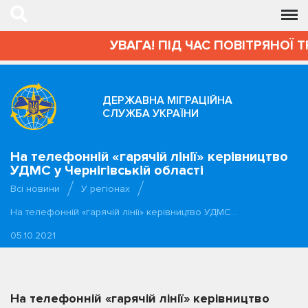
УВАГА! ПІД ЧАС ПОВІТРЯНОЇ 
ДЕРЖАВНА МІГРАЦІЙНА
СЛУЖБА УКРАЇНИ
На телефонній «гарячій лінії» керівництво
УДМС у Чернігівській області
Всі новини
У регіонах
На телефонній «гарячій лінії» керівництво УДМС…
05.10.2021
На телефонній «гарячій лінії» керівництво