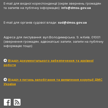
E-mail для вхідної кореспонденції (окрім звернень громадян
та запитів на публічну інформацію):
info
dmsu.gov.ua
E-mail для органів судової влади:
sud
dmsu.gov.ua
Адреса для листування: вул.Володимирська, 9, м.Київ, 01001
(звернення громадян, адвокатські запити, запити на публічну
інформацію тощо)
Відділ документального забезпечення та архівної
роботи
Відділ з питань запобігання та виявлення корупції ДМС
України