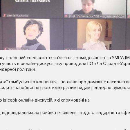
ку, головний спеціаліст із звʼязків з громадськістю та ЗМІ УД
 участь в онлайн-дискусії, яку проводили ГО «Ла Страда-Укра
дерної політики.
 «Стамбульська конвенція - не лише про домашнє насильство:
силить запобігання і протидію різним видам ґендерно зумовлен
із серії онлайн-дискусій, які спрямовані на
б, відповідальних за прийняття рішень, щодо стандартів та сф