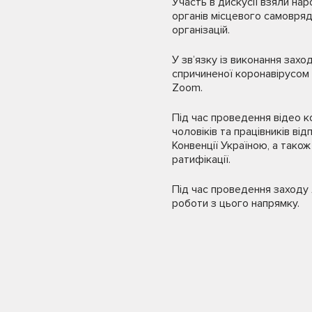
Участь в дискусії взяли нар
органів місцевого самовряд
організацій.
У звʼязку із виконання зах
спричиненої коронавірусом 
Zoom.
Під час проведення відео к
чоловіків та працівників ві
Конвенції Україною, а також
ратифікації.
Під час проведення заходу 
роботи з цього напрямку.