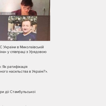
МС України в Миколаївській
їна» у співпраці з Урядовою
 Як ратифікація
ого насильства в Україні?».
ери дії Стамбульської