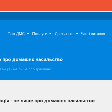
Про ДМС
Послуги
Діяльність
Часті питання
е про домашнє насильство
венція - не лише про домашнє…
ція - не лише про домашнє насильство