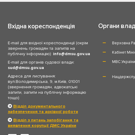
Органи вла
Вхідна кореспонденція
E-mail для вхідної кореспонденції (окрім
Верховна Ра
звернень громадян та запитів на
Кабінет Міні
публічну інформацію):
info
dmsu.gov.ua
МВС Україн
E-mail для органів судової влади:
sud
dmsu.gov.ua
Адреса для листування:
Нацдержслу
вул.Володимирська, 9, м.Київ, 01001
(звернення громадян, адвокатські
запити, запити на публічну інформацію
тощо)
Відділ документального
забезпечення та архівної роботи
Відділ з питань запобігання та
виявлення корупції ДМС України