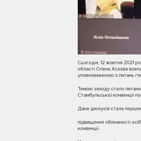
Сьогодні, 12 жовтня 2021 ро
області Олена Асєєва взяла
уповноваженою з питань ген
Темою заходу стало питання
Стамбульської конвенції по
Дана дискусія стала першою 
підвищення обізнаності осі
конвенції.