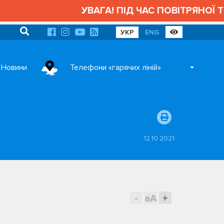
УВАГА! ПІД ЧАС ПОВІТРЯНОЇ ТРИ
УКР
ENG
Новини
Телефони «гарячих ліній»
12.10.2021
-
aA
+