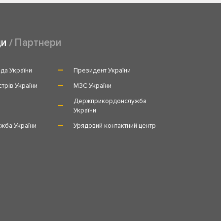
ди
Партнери
да України
Президент України
стрів України
МЗС України
и
Держприкордонслужба
України
жба України
Урядовий контактний центр