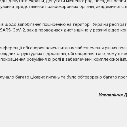
одні депутати України, депутати місцевих рад, посадові особи
ування, представники правоохоронних органів, академічної сп
одів щодо запобігання поширенню на території України респір
SARS-CoV-2, захід проводився дистанційно у режимі відео ко
онференції обговорювались питання забезпечення рівних прав
дповідних структурних підрозділів, обговорення того, чому є н
 покращення розуміння їх ролі в забезпеченні комплексної імпле
лунало багато цікавих питань та було обговорено багато про
Управління Д