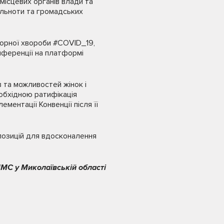
 місцевих органів влади та
ільноти та громадських
аторної хвороби #COVID_19,
нференції на платформі
 та можливостей жінок і
еобхідною ратифікація
ментації Конвенції після її
позицій для вдосконалення
МС у Миколаївській області