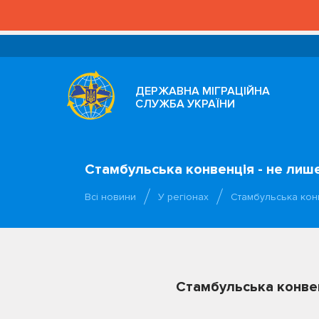
ДЕРЖАВНА МІГРАЦІЙНА
СЛУЖБА УКРАЇНИ
Стамбульська конвенція - не лиш
Всі новини
У регіонах
Стамбульська кон
Стамбульська конвен