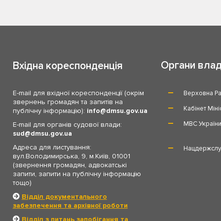
Органи вла
Вхідна кореспонденція
E-mail для вхідної кореспонденції (окрім
Верховна Ра
звернень громадян та запитів на
Кабінет Міні
публічну інформацію):
info
dmsu.gov.ua
МВС Україн
E-mail для органів судової влади:
sud
dmsu.gov.ua
Адреса для листування:
Нацдержслу
вул.Володимирська, 9, м.Київ, 01001
(звернення громадян, адвокатські
запити, запити на публічну інформацію
тощо)
Відділ документального
забезпечення та архівної роботи
Відділ з питань запобігання та