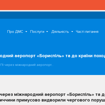
Про ДМС
Послуги
Діяльність
Часті питання
одний аеропорт «Бориспіль» та до країни похо
ТПІ через міжнародний аеропорт…
 через міжнародний аеропорт «Бориспіль» та д
иччини примусово видворили чергового поруш