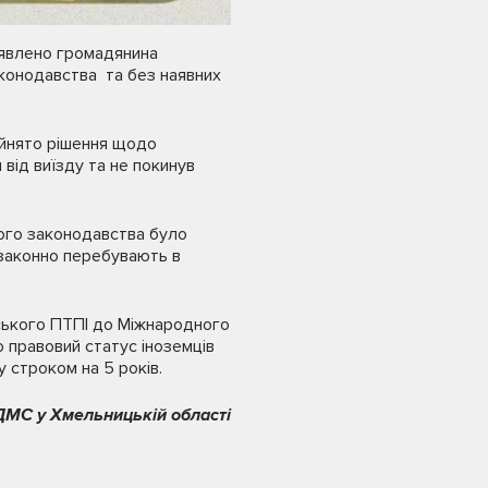
иявлено громадянина
аконодавства та без наявних
рийнято рішення щодо
від виїзду та не покинув
ного законодавства було
езаконно перебувають в
нського ПТПІ до Міжнародного
 правовий статус іноземців
 строком на 5 років.
ДМС у Хмельницькій області