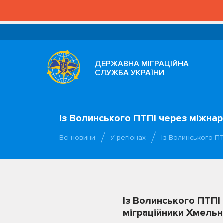
ДЕРЖАВНА МІГРАЦІЙНА
СЛУЖБА УКРАЇНИ
Із Волинського ПТПІ через міжнар
Всі новини
У регіонах
Із Волинського П
Із Волинського ПТПІ
міграційники Хмельн