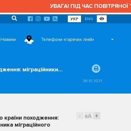
УВАГА! ПІД ЧАС ПОВІТРЯНОЇ ТРИ
УКР
ENG
Новини
Телефони «гарячих ліній»
дження: міграційники…
26.10.2021
-
aA
+
о країни походження:
ника міграційного