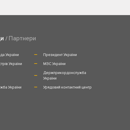
ди
Партнери
да України
Президент України
стрів України
МЗС України
и
Держприкордонслужба
України
жба України
Урядовий контактний центр