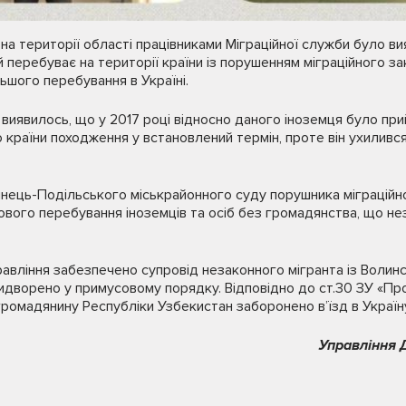
на території області працівниками Міграційної служби було в
й перебуває на території країни із порушенням міграційного з
ьшого перебування в Україні.
и виявилось, що у 2017 році відносно даного іноземця було п
країни походження у встановлений термін, проте він ухилився 
’янець-Подільського міськрайонного суду порушника міграцій
ового перебування іноземців та осіб без громадянства, що н
равління забезпечено супровід незаконного мігранта із Воли
идворено у примусовому порядку. Відповідно до ст.30 ЗУ «Про
громадянину Республіки Узбекистан заборонено в’їзд в Україну
Управління 