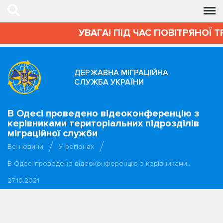
УВАГА! ПІД ЧАС ПОВІТРЯНОЇ Т
ДЕРЖАВНА МІГРАЦІЙНА
СЛУЖБА УКРАЇНИ
В Одесі проведено відеоконференцію з
керівниками територіальних підрозділів
міграційної служби
Всі новини
У регіонах
В Одесі проведено відеоконференцію з керівниками…
27.10.2021