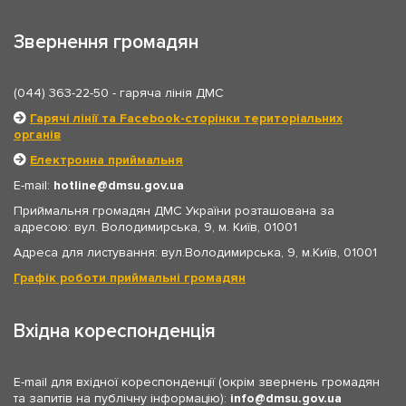
Звернення громадян
(044) 363-22-50
- гаряча лінія ДМС
Гарячі лінії та Facebook-сторінки територіальних
органів
Електронна приймальня
E-mail:
hotline
dmsu.gov.ua
Приймальня громадян ДМС України розташована за
адресою: вул. Володимирська, 9, м. Київ, 01001
Адреса для листування: вул.Володимирська, 9, м.Київ, 01001
Графік роботи приймальні громадян
Вхідна кореспонденція
E-mail для вхідної кореспонденції (окрім звернень громадян
та запитів на публічну інформацію):
info
dmsu.gov.ua