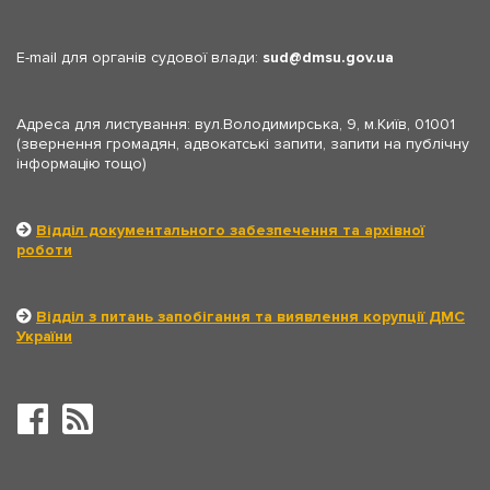
E-mail для органів судової влади:
sud
dmsu.gov.ua
Адреса для листування: вул.Володимирська, 9, м.Київ, 01001
(звернення громадян, адвокатські запити, запити на публічну
інформацію тощо)
Відділ документального забезпечення та архівної
роботи
Відділ з питань запобігання та виявлення корупції ДМС
України