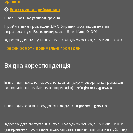
органів
Електронна приймальня
E-mail:
hotline
dmsu.gov.ua
Приймальня громадян ДМС України розташована за
адресою: вул. Володимирська, 9, м. Київ, 01001
Адреса для листування: вул.Володимирська, 9, м.Київ, 01001
Графік роботи приймальні громадян
Вхідна кореспонденція
E-mail для вхідної кореспонденції (окрім звернень громадян
та запитів на публічну інформацію):
info
dmsu.gov.ua
E-mail для органів судової влади:
sud
dmsu.gov.ua
Адреса для листування: вул.Володимирська, 9, м.Київ, 01001
(звернення громадян, адвокатські запити, запити на публічну