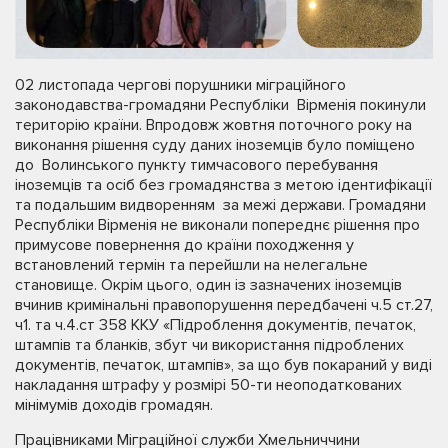
02 листопада чергові порушники міграційного
законодавства-громадяни Республіки Вірменія покинули
територію країни. Впродовж жовтня поточного року на
виконання рішення суду даних іноземців було поміщено
до Волинського пункту тимчасового перебування
іноземців та осіб без громадянства з метою ідентифікації
та подальшим видворенням за межі держави. Громадяни
Республіки Вірменія не виконали попереднє рішення про
примусове повернення до країни походження у
встановлений термін та перейшли на нелегальне
становище. Окрім цього, один із зазначених іноземців
вчинив кримінальні правопорушення передбачені ч.5 ст.27,
ч1. та ч.4.ст 358 ККУ «Підроблення документів, печаток,
штампів та бланків, збут чи використання підроблених
документів, печаток, штампів», за що був покараний у виді
накладання штрафу у розмірі 50-ти неоподаткованих
мінімумів доходів громадян.
Працівниками Міграційної служби Хмельниччини