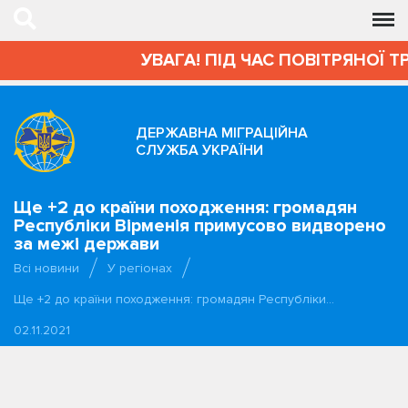
УВАГА! ПІД ЧАС ПОВІТРЯНОЇ Т
ДЕРЖАВНА МІГРАЦІЙНА
СЛУЖБА УКРАЇНИ
Ще +2 до країни походження: громадян
Республіки Вірменія примусово видворено
за межі держави
Всі новини
У регіонах
Ще +2 до країни походження: громадян Республіки…
02.11.2021