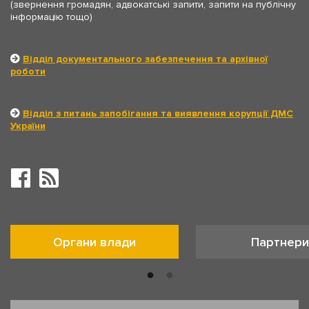
(звернення громадян, адвокатські запити, запити на публічну
інформацію тощо)
Відділ документального забезпечення та архівної
роботи
Відділ з питань запобігання та виявлення корупції ДМС
України
Органи влади
Партнери