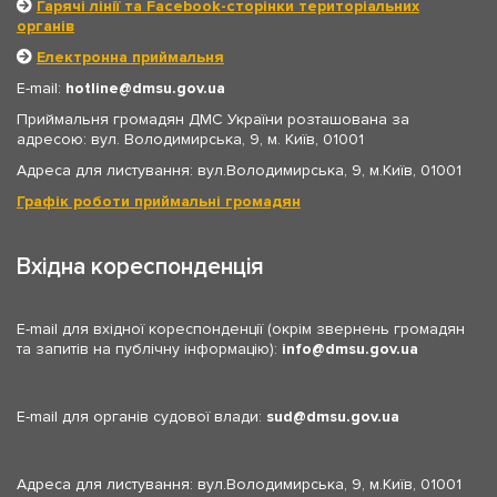
Гарячі лінії та Facebook-сторінки територіальних
органів
Електронна приймальня
E-mail:
hotline
dmsu.gov.ua
Приймальня громадян ДМС України розташована за
адресою: вул. Володимирська, 9, м. Київ, 01001
Адреса для листування: вул.Володимирська, 9, м.Київ, 01001
Графік роботи приймальні громадян
Вхідна кореспонденція
E-mail для вхідної кореспонденції (окрім звернень громадян
та запитів на публічну інформацію):
info
dmsu.gov.ua
E-mail для органів судової влади:
sud
dmsu.gov.ua
Адреса для листування: вул.Володимирська, 9, м.Київ, 01001