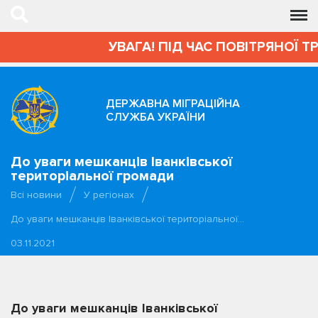
УВАГА! ПІД ЧАС ПОВІТРЯНОЇ Т
ДЕРЖАВНА МІГРАЦІЙНА
СЛУЖБА УКРАЇНИ
До уваги мешканців Іванківської
територіальної громади
Всі новини
У регіонах
До уваги мешканців Іванківської територіальної…
03.11.2021
До уваги мешканців Іванківської