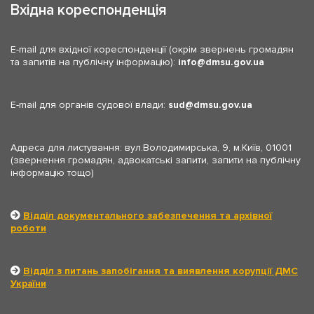
Вхідна кореспонденція
E-mail для вхідної кореспонденції (окрім звернень громадян
та запитів на публічну інформацію):
info
dmsu.gov.ua
E-mail для органів судової влади:
sud
dmsu.gov.ua
Адреса для листування: вул.Володимирська, 9, м.Київ, 01001
(звернення громадян, адвокатські запити, запити на публічну
інформацію тощо)
Відділ документального забезпечення та архівної
роботи
Відділ з питань запобігання та виявлення корупції ДМС
України