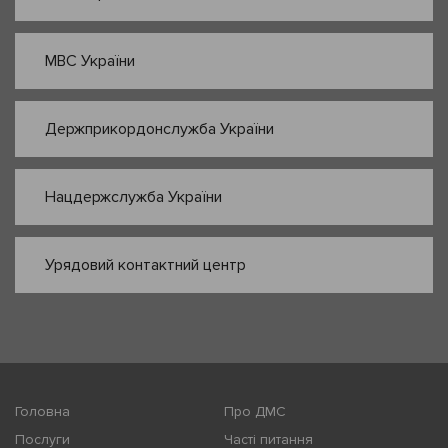
МВС України
Держприкордонслужба України
Нацдержслужба України
Урядовий контактний центр
Головна
Про ДМС
Послуги
Часті питання