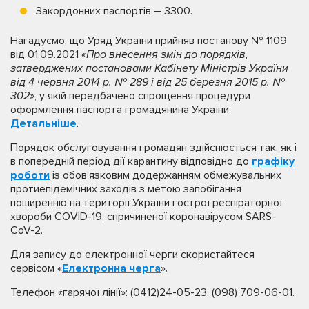
Закордонних паспортів – 3300.
Нагадуємо, що Уряд України прийняв постанову № 1109
від 01.09.2021
«Про внесення змін до порядків,
затверджених постановами Кабінету Міністрів України
від 4 червня 2014 р. № 289 і від 25 березня 2015 р. №
302»
, у якій передбачено спрощення процедури
оформлення паспорта громадянина України.
Детальніше
.
Порядок обслуговування громадян здійснюється так, як і
в попередній період дії карантину відповідно до
графіку
роботи
із обов’язковим додержанням обмежувальних
протиепідемічних заходів з метою запобігання
поширенню на території України гострої респіраторної
хвороби COVID-19, спричиненої коронавірусом SARS-
CoV-2.
Для запису до електронної черги скористайтеся
сервісом «
Електронна черга
».
Телефон «гарячої лінії»: (0412)24-05-23, (098) 709-06-01.