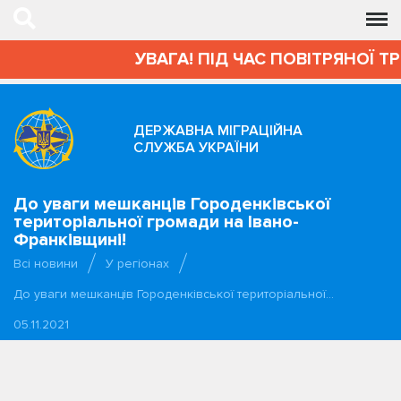
УВАГА! ПІД ЧАС ПОВІТРЯНОЇ Т
ДЕРЖАВНА МІГРАЦІЙНА
СЛУЖБА УКРАЇНИ
До уваги мешканців Городенківської
територіальної громади на Івано-
Франківщині!
Всі новини
У регіонах
До уваги мешканців Городенківської територіальної…
05.11.2021