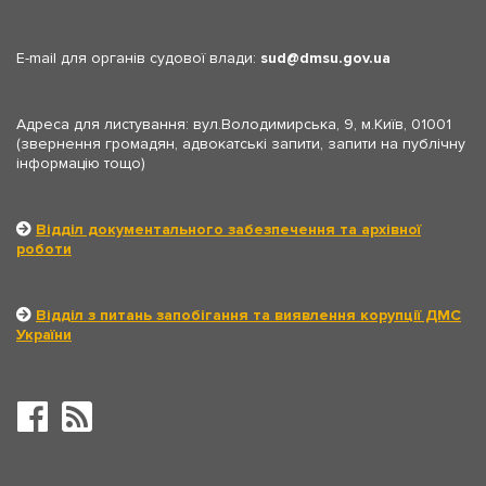
E-mail для органів судової влади:
sud
dmsu.gov.ua
Адреса для листування: вул.Володимирська, 9, м.Київ, 01001
(звернення громадян, адвокатські запити, запити на публічну
інформацію тощо)
Відділ документального забезпечення та архівної
роботи
Відділ з питань запобігання та виявлення корупції ДМС
України