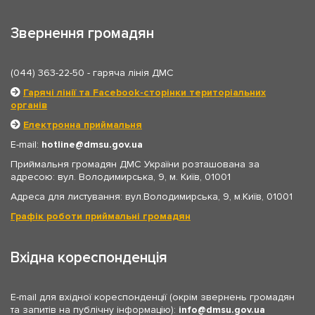
Звернення громадян
(044) 363-22-50
- гаряча лінія ДМС
Гарячі лінії та Facebook-сторінки територіальних
органів
Електронна приймальня
E-mail:
hotline
dmsu.gov.ua
Приймальня громадян ДМС України розташована за
адресою: вул. Володимирська, 9, м. Київ, 01001
Адреса для листування: вул.Володимирська, 9, м.Київ, 01001
Графік роботи приймальні громадян
Вхідна кореспонденція
E-mail для вхідної кореспонденції (окрім звернень громадян
та запитів на публічну інформацію):
info
dmsu.gov.ua