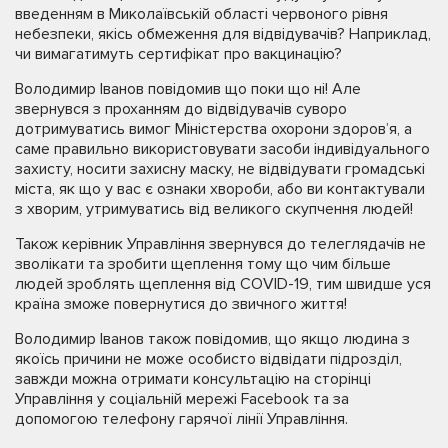
введенням в Миколаївській області червоного рівня
небезпеки, якісь обмеження для відвідувачів? Наприклад,
чи вимагатимуть сертифікат про вакцинацію?
Володимир Іванов повідомив що поки що ні! Але
звернувся з проханням до відвідувачів суворо
дотримуватись вимог Міністерства охорони здоровʼя, а
саме правильно використовувати засоби індивідуального
захисту, носити захисну маску, не відвідувати громадські
міста, як що у вас є ознаки хвороби, або ви контактували
з хворим, утримуватись від великого скупчення людей!
Також керівник Управління звернувся до телеглядачів не
зволікати та зробити щеплення тому що чим більше
людей зроблять щеплення від COVID-19, тим швидше уся
країна зможе повернутися до звичного життя!
Володимир Іванов також повідомив, що якщо людина з
якоїсь причини не може особисто відвідати підрозділ,
завжди можна отримати консультацію на сторінці
Управління у соціальній мережі Facebook та за
допомогою телефону гарячої лінії Управління.