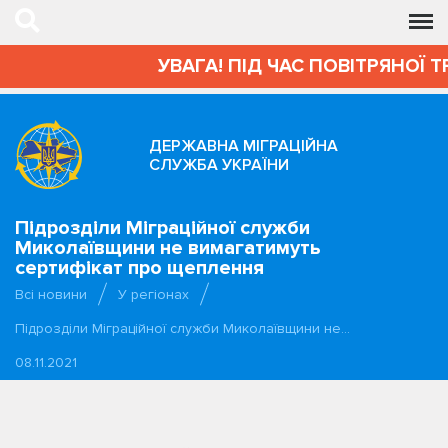
УВАГА! ПІД ЧАС ПОВІТРЯНОЇ Т
ДЕРЖАВНА МІГРАЦІЙНА
СЛУЖБА УКРАЇНИ
Підрозділи Міграційної служби
Миколаївщини не вимагатимуть
сертифікат про щеплення
Всі новини
У регіонах
Підрозділи Міграційної служби Миколаївщини не…
08.11.2021