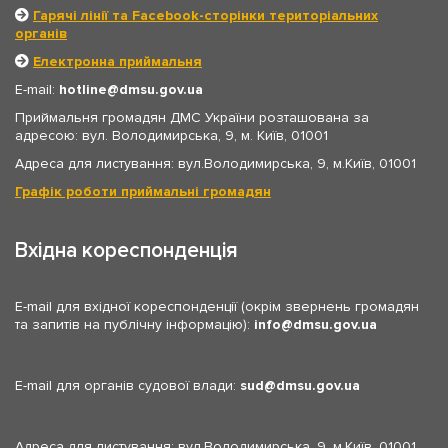
Гарячі лінії та Facebook-сторінки територіальних
органів
Електронна приймальня
E-mail:
hotline
dmsu.gov.ua
Приймальня громадян ДМС України розташована за
адресою: вул. Володимирська, 9, м. Київ, 01001
Адреса для листування: вул.Володимирська, 9, м.Київ, 01001
Графік роботи приймальні громадян
Вхідна кореспонденція
E-mail для вхідної кореспонденції (окрім звернень громадян
та запитів на публічну інформацію):
info
dmsu.gov.ua
E-mail для органів судової влади:
sud
dmsu.gov.ua
Адреса для листування: вул.Володимирська, 9, м.Київ, 01001