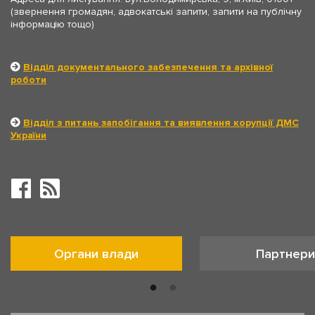
(звернення громадян, адвокатські запити, запити на публічну
інформацію тощо)
Відділ документального забезпечення та архівної
роботи
Відділ з питань запобігання та виявлення корупції ДМС
України
Органи влади
Партнери