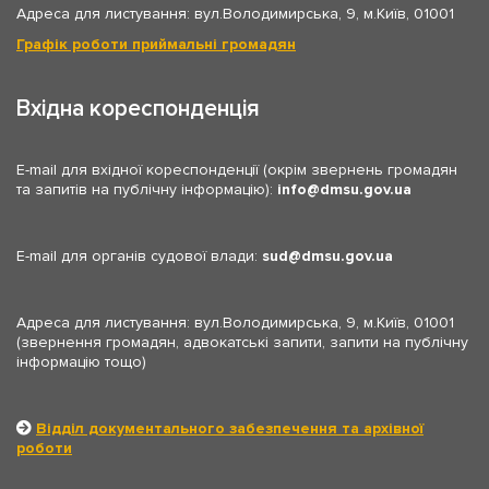
Адреса для листування: вул.Володимирська, 9, м.Київ, 01001
Графік роботи приймальні громадян
Вхідна кореспонденція
E-mail для вхідної кореспонденції (окрім звернень громадян
та запитів на публічну інформацію):
info
dmsu.gov.ua
E-mail для органів судової влади:
sud
dmsu.gov.ua
Адреса для листування: вул.Володимирська, 9, м.Київ, 01001
(звернення громадян, адвокатські запити, запити на публічну
інформацію тощо)
Відділ документального забезпечення та архівної
роботи