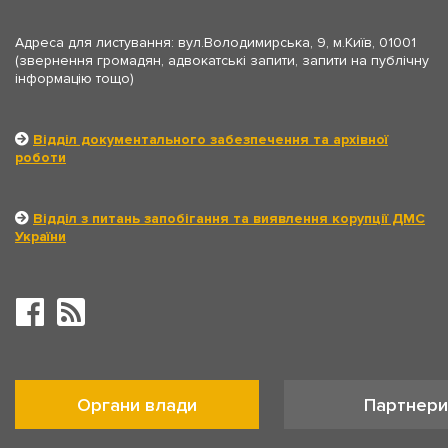
Адреса для листування: вул.Володимирська, 9, м.Київ, 01001
(звернення громадян, адвокатські запити, запити на публічну
інформацію тощо)
Відділ документального забезпечення та архівної
роботи
Відділ з питань запобігання та виявлення корупції ДМС
України
Органи влади
Партнери