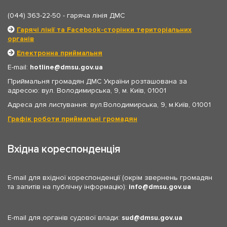
(044) 363-22-50
- гаряча лінія ДМС
Гарячі лінії та Facebook-сторінки територіальних
органів
Електронна приймальня
E-mail:
hotline
dmsu.gov.ua
Приймальня громадян ДМС України розташована за
адресою: вул. Володимирська, 9, м. Київ, 01001
Адреса для листування: вул.Володимирська, 9, м.Київ, 01001
Графік роботи приймальні громадян
Вхідна кореспонденція
E-mail для вхідної кореспонденції (окрім звернень громадян
та запитів на публічну інформацію):
info
dmsu.gov.ua
E-mail для органів судової влади:
sud
dmsu.gov.ua