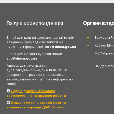
Органи вла
Вхідна кореспонденція
E-mail для вхідної кореспонденції (окрім
Верховна Ра
звернень громадян та запитів на
Кабінет Міні
публічну інформацію):
info
dmsu.gov.ua
МВС Україн
E-mail для органів судової влади:
sud
dmsu.gov.ua
Адреса для листування:
Нацдержслу
вул.Володимирська, 9, м.Київ, 01001
(звернення громадян, адвокатські
запити, запити на публічну інформацію
тощо)
Відділ документального
забезпечення та архівної роботи
Відділ з питань запобігання та
виявлення корупції ДМС України