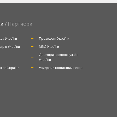
ди
Партнери
да України
Президент України
стрів України
МЗС України
и
Держприкордонслужба
України
жба України
Урядовий контактний центр