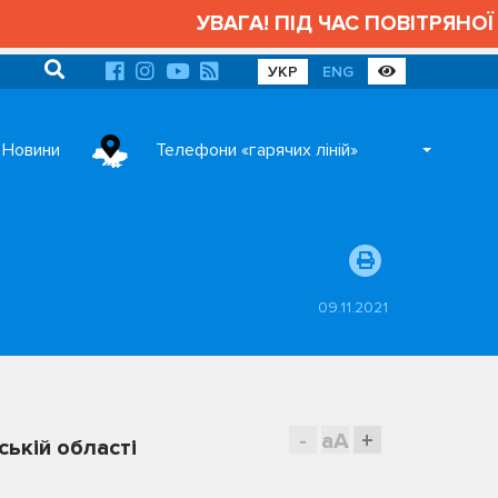
УВАГА! ПІД ЧАС ПОВІТРЯНОЇ 
УКР
ENG
Новини
Телефони «гарячих ліній»
09.11.2021
-
aA
+
ській області