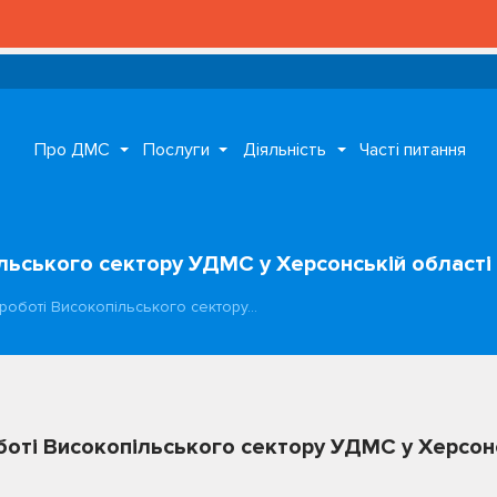
Про ДМС
Послуги
Діяльність
Часті питання
ільського сектору УДМС у Херсонській області
 роботі Високопільського сектору…
оботі Високопільського сектору УДМС у Херсон