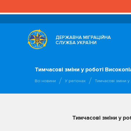
ДЕРЖАВНА МІГРАЦІЙНА
СЛУЖБА УКРАЇНИ
Тимчасові зміни у роботі Високоп
Всі новини
У регіонах
Тимчасові зміни у
Тимчасові зміни у р