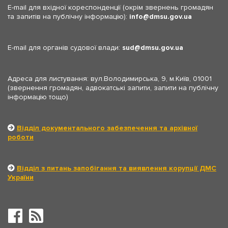
E-mail для вхідної кореспонденції (окрім звернень громадян
та запитів на публічну інформацію):
info
dmsu.gov.ua
E-mail для органів судової влади:
sud
dmsu.gov.ua
Адреса для листування: вул.Володимирська, 9, м.Київ, 01001
(звернення громадян, адвокатські запити, запити на публічну
інформацію тощо)
Відділ документального забезпечення та архівної
роботи
Відділ з питань запобігання та виявлення корупції ДМС
України