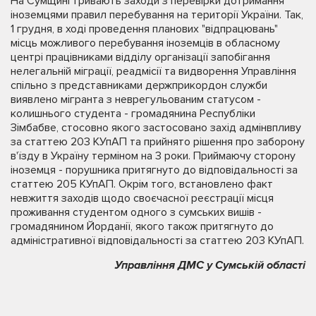
На Сумщині тривають заходи з перевірки дотримання
іноземцями правил перебування на території України. Так,
1 грудня, в ході проведення планових "відпрацювань"
місць можливого перебування іноземців в обласному
центрі працівниками відділу організації запобігання
нелегальній міграції, реадмісії та видворення Управління
спільно з представниками держприкордон служби
виявлено мігранта з неврегульованим статусом -
колишнього студента - громадянина Республіки
Зімбабве, стосовно якого застосовано захід адмінвпливу
за статтею 203 КУпАП та прийнято рішення про заборону
в'їзду в Україну терміном на 3 роки. Приймаючу сторону
іноземця - порушника притягнуто до відповідальності за
статтею 205 КУпАП. Окрім того, встановлено факт
невжиття заходів щодо своєчасної реєстрації місця
проживання студентом одного з сумських вишів -
громадянином Йорданії, якого також притягнуто до
адміністративної відповідальності за статтею 203 КУпАП.
Управління ДМС у Сумській області