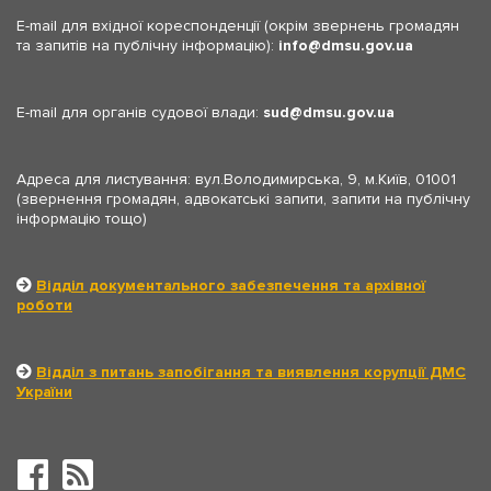
E-mail для вхідної кореспонденції (окрім звернень громадян
та запитів на публічну інформацію):
info
dmsu.gov.ua
E-mail для органів судової влади:
sud
dmsu.gov.ua
Адреса для листування: вул.Володимирська, 9, м.Київ, 01001
(звернення громадян, адвокатські запити, запити на публічну
інформацію тощо)
Відділ документального забезпечення та архівної
роботи
Відділ з питань запобігання та виявлення корупції ДМС
України