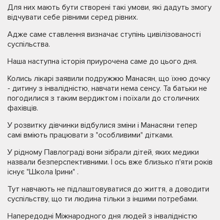
Для них мають бути створені такі умови, які дадуть змогу
відчувати себе рівними серед рівних.
Адже саме ставлення визначає ступінь цивілізованості
суспільства.
Наша наступна історія приурочена саме до цього дня.
Колись лікарі заявили подружжю Манасян, що їхню дочку
- дитину з інвалідністю, навчати нема сенсу. Та батьки не
погодилися з таким вердиктом і поїхали до столичних
фахівців.
У розвитку дівчинки відбулися зміни і Манасяни тепер
самі вміють працювати з "особливими" дітками.
У рідному Павлограді вони зібрали дітей, яких медики
назвали безперспективними. І ось вже близько п'яти років
існує "Школа Ірини" .
Тут навчають не підлаштовуватися до життя, а доводити
суспільству, що ти людина тільки з іншими потребами.
Напередодні Міжнародного дня людей з інвалідністю