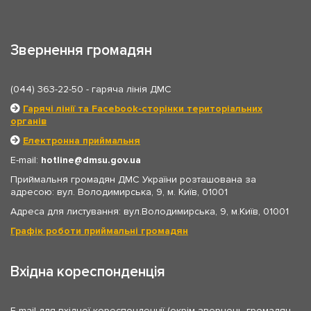
Звернення громадян
(044) 363-22-50
- гаряча лінія ДМС
Гарячі лінії та Facebook-сторінки територіальних
органів
Електронна приймальня
E-mail:
hotline
dmsu.gov.ua
Приймальня громадян ДМС України розташована за
адресою: вул. Володимирська, 9, м. Київ, 01001
Адреса для листування: вул.Володимирська, 9, м.Київ, 01001
Графік роботи приймальні громадян
Вхідна кореспонденція
E-mail для вхідної кореспонденції (окрім звернень громадян