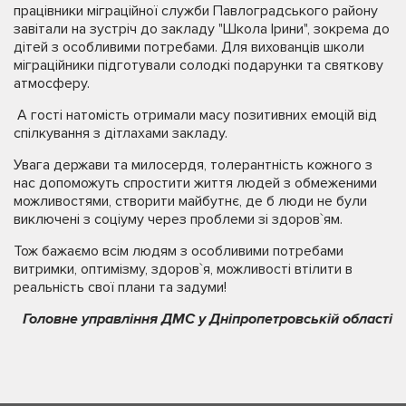
працівники міграційної служби Павлоградського району
завітали на зустріч до закладу "Школа Ірини", зокрема до
дітей з особливими потребами. Для вихованців школи
міграційники підготували солодкі подарунки та святкову
атмосферу.
А гості натомість отримали масу позитивних емоцій від
спілкування з дітлахами закладу.
Увага держави та милосердя, толерантність кожного з
нас допоможуть спростити життя людей з обмеженими
можливостями, створити майбутнє, де б люди не були
виключені з соціуму через проблеми зі здоров`ям.
Тож бажаємо всім людям з особливими потребами
витримки, оптимізму, здоров`я, можливості втілити в
реальність свої плани та задуми!
Головне управління ДМС у Дніпропетровській області