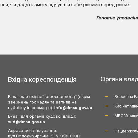
ови, які дадуть змогу відчувати себе рівними серед рівних.
Головне управлін
Органи вла
Вхідна кореспонденція
E-mail для вхідної кореспонденції (окрім
Верховна Ра
звернень громадян та запитів на
Кабінет Міні
публічну інформацію):
info
dmsu.gov.ua
МВС Україн
E-mail для органів судової влади:
sud
dmsu.gov.ua
Адреса для листування:
Нацдержслу
вул.Володимирська, 9, м.Київ, 01001