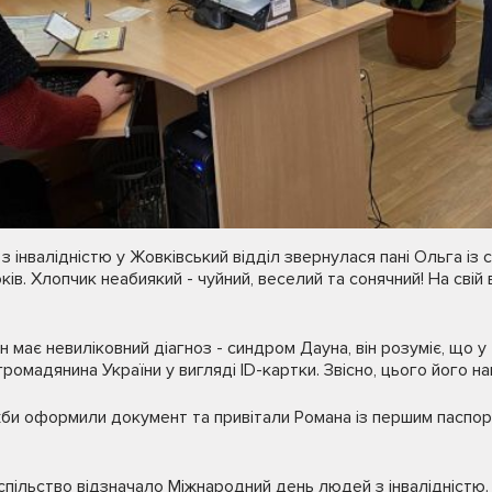
 інвалідністю у Жовківський відділ звернулася пані Ольга із 
ків. Хлопчик неабиякий - чуйний, веселий та сонячний! На свій 
має невиліковний діагноз - синдром Дауна, він розуміє, що у 
омадянина України у вигляді ID-картки. Звісно, цього його н
жби оформили документ та привітали Романа із першим паспор
спільство відзначало Міжнародний день людей з інвалідністю.