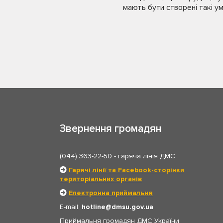
мають бути створені такі ум
Звернення громадян
(044) 363-22-50
- гаряча лінія ДМС
Гарячі лінії та Facebook-сторінки
територіальних органів
Електронна приймальня
E-mail:
hotline
dmsu.gov.ua
Приймальня громадян ДМС України