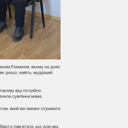
сином Романом, якому на днях
вік дещо, навіть, мудріший
такому віці потрібно
авчила сумлінна мама.
том, який він зможе отримати
 Варто пам’ятати, що для них