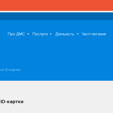
Про ДМС
Послуги
Діяльність
Часті питання
ї ID-картки
ID-картки