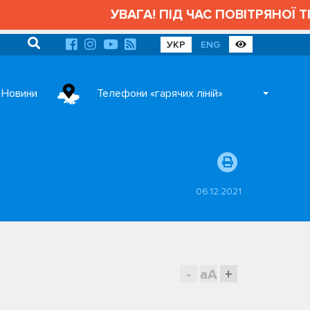
УВАГА! ПІД ЧАС ПОВІТРЯНОЇ ТР
УКР
ENG
Новини
Телефони «гарячих ліній»
06.12.2021
-
aA
+