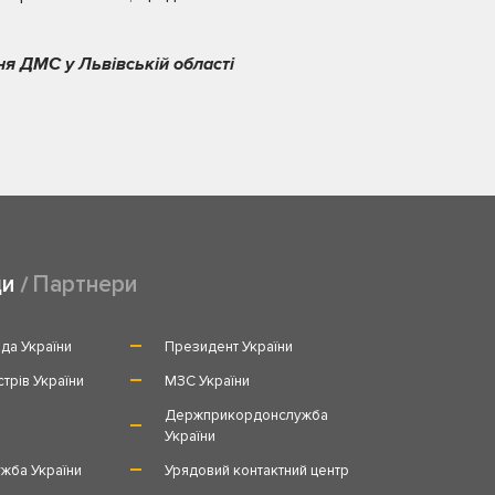
ня ДМС у Львівській області
ди
Партнери
да України
Президент України
стрів України
МЗС України
и
Держприкордонслужба
України
жба України
Урядовий контактний центр